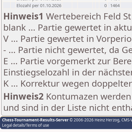
Elozahl per 01.10.2026
0
1464
Hinweis1
Wertebereich Feld St 
blank ... Partie gewertet in akt
V ... Partie gewertet in Vorperi
- ... Partie nicht gewertet, da 
E ... Partie vorgemerkt zur Be
Einstiegselozahl in der nächst
K ... Korrektur wegen doppelt
Hinweis2
Kontumazen werden g
und sind in der Liste nicht enth
Chess-Tournament-Results-Server
© 2006-2026 Heinz Herzog
, CMS-
Legal details/Terms of use