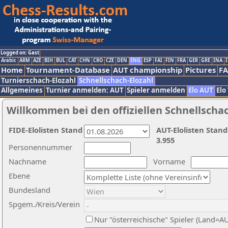
Logged on: Gast
Arabic
ARM
AZE
BIH
BUL
CAT
CHN
CRO
CZE
DEN
ENG
ESP
FAI
FIN
FRA
GER
GRE
INA
I
Home
Tournament-Database
AUT championship
Pictures
F
Turnierschach-Elozahl
Schnellschach-Elozahl
Allgemeines
Turnier anmelden: AUT
Spieler anmelden
Elo AUT
Elo
Willkommen bei den offiziellen Schnellscha
FIDE-Elolisten Stand
AUT-Elolisten Stand
3.955
Personennummer
Nachname
Vorname
Ebene
Bundesland
Spgem./Kreis/Verein
Nur "österreichische" Spieler (Land=A