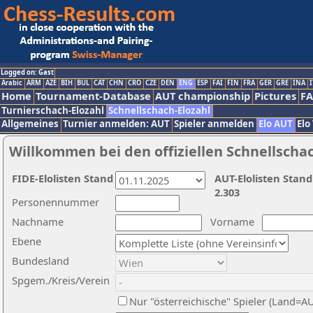
Logged on: Gast
Arabic
ARM
AZE
BIH
BUL
CAT
CHN
CRO
CZE
DEN
ENG
ESP
FAI
FIN
FRA
GER
GRE
INA
I
Home
Tournament-Database
AUT championship
Pictures
F
Turnierschach-Elozahl
Schnellschach-Elozahl
Allgemeines
Turnier anmelden: AUT
Spieler anmelden
Elo AUT
Elo
Willkommen bei den offiziellen Schnellscha
FIDE-Elolisten Stand
AUT-Elolisten Stand
2.303
Personennummer
Nachname
Vorname
Ebene
Bundesland
Spgem./Kreis/Verein
Nur "österreichische" Spieler (Land=A