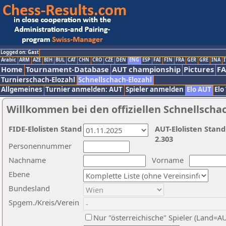
Logged on: Gast
Arabic
ARM
AZE
BIH
BUL
CAT
CHN
CRO
CZE
DEN
ENG
ESP
FAI
FIN
FRA
GER
GRE
INA
I
Home
Tournament-Database
AUT championship
Pictures
F
Turnierschach-Elozahl
Schnellschach-Elozahl
Allgemeines
Turnier anmelden: AUT
Spieler anmelden
Elo AUT
Elo
Willkommen bei den offiziellen Schnellscha
FIDE-Elolisten Stand
AUT-Elolisten Stand
2.303
Personennummer
Nachname
Vorname
Ebene
Bundesland
Spgem./Kreis/Verein
Nur "österreichische" Spieler (Land=A