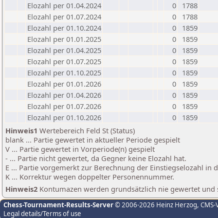
Elozahl per 01.04.2024
0
1788
Elozahl per 01.07.2024
0
1788
Elozahl per 01.10.2024
0
1859
Elozahl per 01.01.2025
0
1859
Elozahl per 01.04.2025
0
1859
Elozahl per 01.07.2025
0
1859
Elozahl per 01.10.2025
0
1859
Elozahl per 01.01.2026
0
1859
Elozahl per 01.04.2026
0
1859
Elozahl per 01.07.2026
0
1859
Elozahl per 01.10.2026
0
1859
Hinweis1
Wertebereich Feld St (Status)
blank ... Partie gewertet in aktueller Periode gespielt
V ... Partie gewertet in Vorperiode(n) gespielt
- ... Partie nicht gewertet, da Gegner keine Elozahl hat.
E ... Partie vorgemerkt zur Berechnung der Einstiegselozahl in
K ... Korrektur wegen doppelter Personennummer.
Hinweis2
Kontumazen werden grundsätzlich nie gewertet und sin
Chess-Tournament-Results-Server
© 2006-2026 Heinz Herzog
, CMS-
Legal details/Terms of use