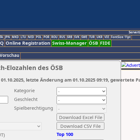
Servert
TA
JPN
MKD
LTU
NED
POL
POR
ROU
RUS
SRB
SVK
SWE
TUR
UKR
VIE
FontSize:11pt
AQ
Online Registration
Swiss-Manager
ÖSB
FIDE
 Vorschau
ch-Elozahlen des ÖSB
 01.10.2025, letzte Änderung am 01.10.2025 09:19, gewertete P
Kategorie
Geschlecht
Spielberechtigung
Top 100
UT)