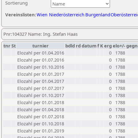
Sortierung
Vereinslisten:
Wien
Niederösterreich
Burgenland
Oberösterrei
Pnr:104327 Name: Ing. Stefan Haas
tnr
St
turnier
bdld
rd
datum
f
K
erg
elo+/-
gegn
Elozahl per 01.04.2016
0
1788
Elozahl per 01.07.2016
0
1788
Elozahl per 01.10.2016
0
1788
Elozahl per 01.01.2017
0
1788
Elozahl per 01.04.2017
0
1788
Elozahl per 01.07.2017
0
1788
Elozahl per 01.10.2017
0
1788
Elozahl per 01.01.2018
0
1788
Elozahl per 01.04.2018
0
1788
Elozahl per 01.07.2018
0
1788
Elozahl per 01.10.2018
0
1788
Elozahl per 01.01.2019
0
1788
Elozahl per 01.04.2019
0
1788