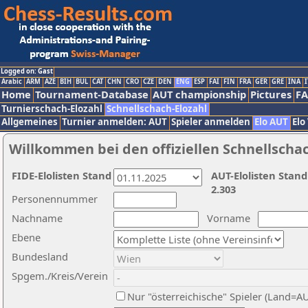
Logged on: Gast
Arabic
ARM
AZE
BIH
BUL
CAT
CHN
CRO
CZE
DEN
ENG
ESP
FAI
FIN
FRA
GER
GRE
INA
I
Home
Tournament-Database
AUT championship
Pictures
F
Turnierschach-Elozahl
Schnellschach-Elozahl
Allgemeines
Turnier anmelden: AUT
Spieler anmelden
Elo AUT
Elo
Willkommen bei den offiziellen Schnellscha
FIDE-Elolisten Stand
AUT-Elolisten Stand
2.303
Personennummer
Nachname
Vorname
Ebene
Bundesland
Spgem./Kreis/Verein
Nur "österreichische" Spieler (Land=A