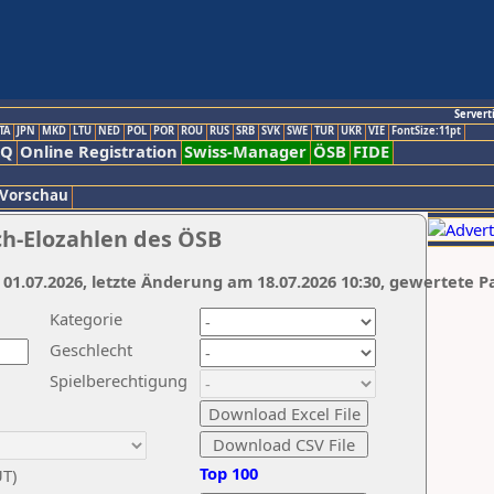
Servert
TA
JPN
MKD
LTU
NED
POL
POR
ROU
RUS
SRB
SVK
SWE
TUR
UKR
VIE
FontSize:11pt
AQ
Online Registration
Swiss-Manager
ÖSB
FIDE
 Vorschau
ch-Elozahlen des ÖSB
 01.07.2026, letzte Änderung am 18.07.2026 10:30, gewertete P
Kategorie
Geschlecht
Spielberechtigung
Top 100
UT)