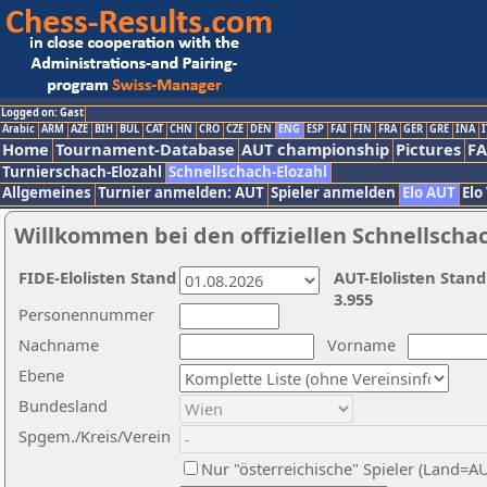
Logged on: Gast
Arabic
ARM
AZE
BIH
BUL
CAT
CHN
CRO
CZE
DEN
ENG
ESP
FAI
FIN
FRA
GER
GRE
INA
I
Home
Tournament-Database
AUT championship
Pictures
F
Turnierschach-Elozahl
Schnellschach-Elozahl
Allgemeines
Turnier anmelden: AUT
Spieler anmelden
Elo AUT
Elo
Willkommen bei den offiziellen Schnellscha
FIDE-Elolisten Stand
AUT-Elolisten Stand
3.955
Personennummer
Nachname
Vorname
Ebene
Bundesland
Spgem./Kreis/Verein
Nur "österreichische" Spieler (Land=A