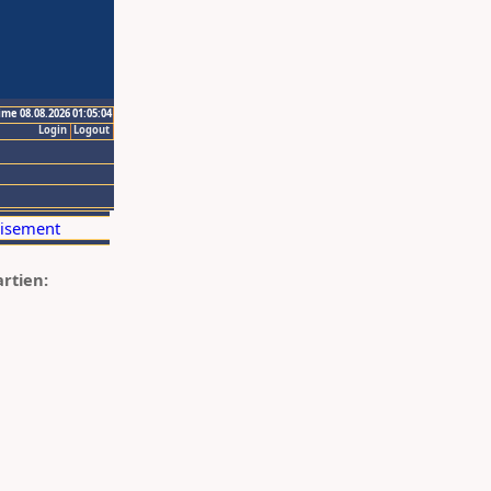
ime 08.08.2026 01:05:04
Login
Logout
artien: