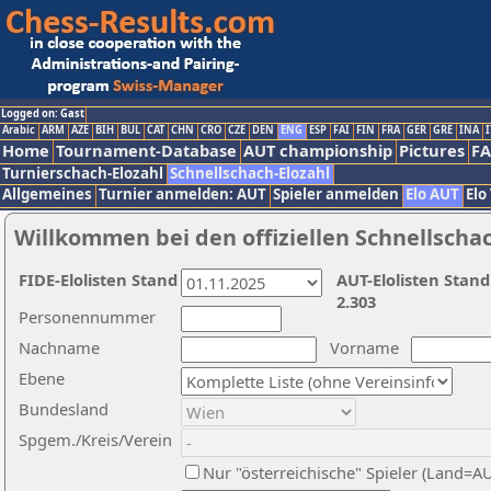
Logged on: Gast
Arabic
ARM
AZE
BIH
BUL
CAT
CHN
CRO
CZE
DEN
ENG
ESP
FAI
FIN
FRA
GER
GRE
INA
I
Home
Tournament-Database
AUT championship
Pictures
F
Turnierschach-Elozahl
Schnellschach-Elozahl
Allgemeines
Turnier anmelden: AUT
Spieler anmelden
Elo AUT
Elo
Willkommen bei den offiziellen Schnellscha
FIDE-Elolisten Stand
AUT-Elolisten Stand
2.303
Personennummer
Nachname
Vorname
Ebene
Bundesland
Spgem./Kreis/Verein
Nur "österreichische" Spieler (Land=A