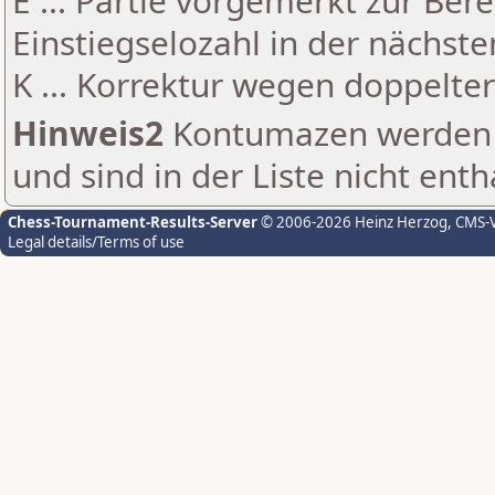
E ... Partie vorgemerkt zur Be
Einstiegselozahl in der nächst
K ... Korrektur wegen doppelt
Hinweis2
Kontumazen werden g
und sind in der Liste nicht enth
Chess-Tournament-Results-Server
© 2006-2026 Heinz Herzog
, CMS-
Legal details/Terms of use