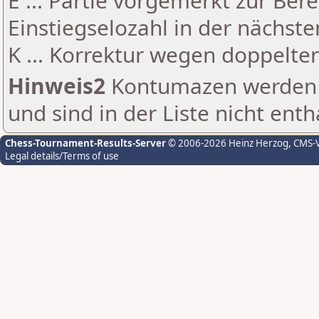
E ... Partie vorgemerkt zur Be
Einstiegselozahl in der nächst
K ... Korrektur wegen doppelt
Hinweis2
Kontumazen werden g
und sind in der Liste nicht enth
Chess-Tournament-Results-Server
© 2006-2026 Heinz Herzog
, CMS-
Legal details/Terms of use