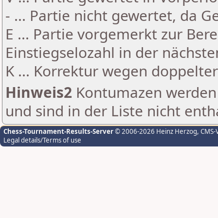
- ... Partie nicht gewertet, da 
E ... Partie vorgemerkt zur Be
Einstiegselozahl in der nächst
K ... Korrektur wegen doppelt
Hinweis2
Kontumazen werden g
und sind in der Liste nicht enth
Chess-Tournament-Results-Server
© 2006-2026 Heinz Herzog
, CMS-
Legal details/Terms of use