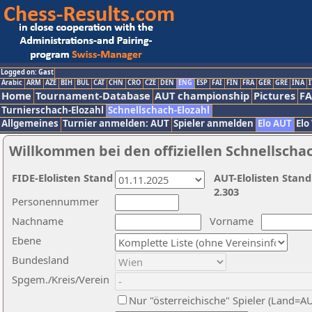
Logged on: Gast
Arabic
ARM
AZE
BIH
BUL
CAT
CHN
CRO
CZE
DEN
ENG
ESP
FAI
FIN
FRA
GER
GRE
INA
I
Home
Tournament-Database
AUT championship
Pictures
F
Turnierschach-Elozahl
Schnellschach-Elozahl
Allgemeines
Turnier anmelden: AUT
Spieler anmelden
Elo AUT
Elo
Willkommen bei den offiziellen Schnellscha
FIDE-Elolisten Stand
AUT-Elolisten Stand
2.303
Personennummer
Nachname
Vorname
Ebene
Bundesland
Spgem./Kreis/Verein
Nur "österreichische" Spieler (Land=A