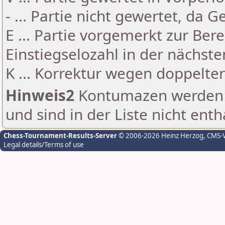
- ... Partie nicht gewertet, da 
E ... Partie vorgemerkt zur Be
Einstiegselozahl in der nächst
K ... Korrektur wegen doppelt
Hinweis2
Kontumazen werden g
und sind in der Liste nicht enth
Chess-Tournament-Results-Server
© 2006-2026 Heinz Herzog
, CMS-
Legal details/Terms of use