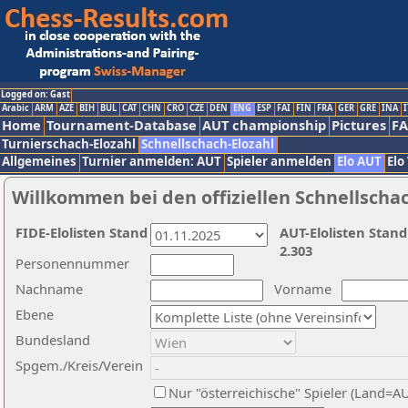
Logged on: Gast
Arabic
ARM
AZE
BIH
BUL
CAT
CHN
CRO
CZE
DEN
ENG
ESP
FAI
FIN
FRA
GER
GRE
INA
I
Home
Tournament-Database
AUT championship
Pictures
F
Turnierschach-Elozahl
Schnellschach-Elozahl
Allgemeines
Turnier anmelden: AUT
Spieler anmelden
Elo AUT
Elo
Willkommen bei den offiziellen Schnellscha
FIDE-Elolisten Stand
AUT-Elolisten Stand
2.303
Personennummer
Nachname
Vorname
Ebene
Bundesland
Spgem./Kreis/Verein
Nur "österreichische" Spieler (Land=A