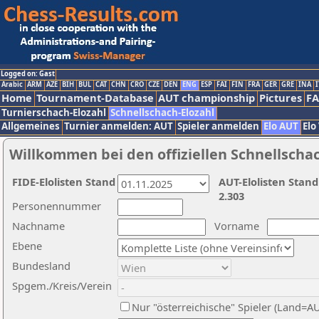
Logged on: Gast
Arabic
ARM
AZE
BIH
BUL
CAT
CHN
CRO
CZE
DEN
ENG
ESP
FAI
FIN
FRA
GER
GRE
INA
I
Home
Tournament-Database
AUT championship
Pictures
F
Turnierschach-Elozahl
Schnellschach-Elozahl
Allgemeines
Turnier anmelden: AUT
Spieler anmelden
Elo AUT
Elo
Willkommen bei den offiziellen Schnellscha
FIDE-Elolisten Stand
AUT-Elolisten Stand
2.303
Personennummer
Nachname
Vorname
Ebene
Bundesland
Spgem./Kreis/Verein
Nur "österreichische" Spieler (Land=A