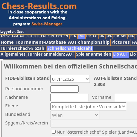
Logged on: Gast
Arabic
ARM
AZE
BIH
BUL
CAT
CHN
CRO
CZE
DEN
ENG
ESP
FAI
FIN
FRA
GER
GRE
INA
I
Home
Tournament-Database
AUT championship
Pictures
F
Turnierschach-Elozahl
Schnellschach-Elozahl
Allgemeines
Turnier anmelden: AUT
Spieler anmelden
Elo AUT
Elo
Willkommen bei den offiziellen Schnellscha
FIDE-Elolisten Stand
AUT-Elolisten Stand
2.303
Personennummer
Nachname
Vorname
Ebene
Bundesland
Spgem./Kreis/Verein
Nur "österreichische" Spieler (Land=A