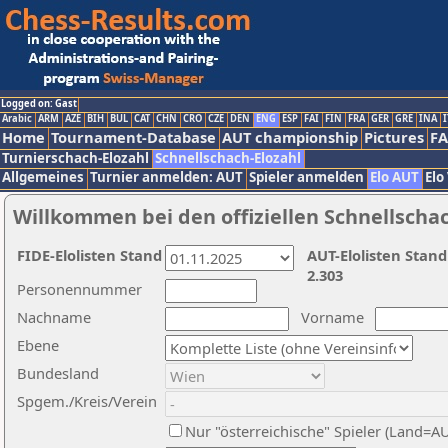
Logged on: Gast
Arabic
ARM
AZE
BIH
BUL
CAT
CHN
CRO
CZE
DEN
ENG
ESP
FAI
FIN
FRA
GER
GRE
INA
I
Home
Tournament-Database
AUT championship
Pictures
F
Turnierschach-Elozahl
Schnellschach-Elozahl
Allgemeines
Turnier anmelden: AUT
Spieler anmelden
Elo AUT
Elo
Willkommen bei den offiziellen Schnellscha
FIDE-Elolisten Stand
AUT-Elolisten Stand
2.303
Personennummer
Nachname
Vorname
Ebene
Bundesland
Spgem./Kreis/Verein
Nur "österreichische" Spieler (Land=A