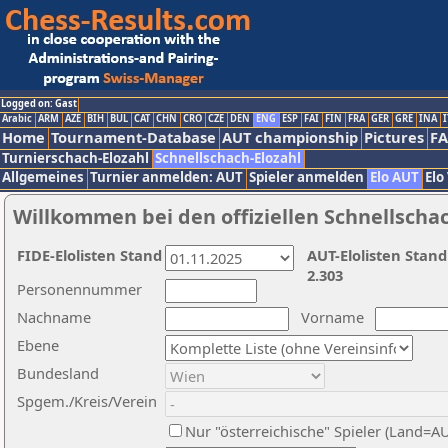
Logged on: Gast
Arabic
ARM
AZE
BIH
BUL
CAT
CHN
CRO
CZE
DEN
ENG
ESP
FAI
FIN
FRA
GER
GRE
INA
I
Home
Tournament-Database
AUT championship
Pictures
F
Turnierschach-Elozahl
Schnellschach-Elozahl
Allgemeines
Turnier anmelden: AUT
Spieler anmelden
Elo AUT
Elo
Willkommen bei den offiziellen Schnellscha
FIDE-Elolisten Stand
AUT-Elolisten Stand
2.303
Personennummer
Nachname
Vorname
Ebene
Bundesland
Spgem./Kreis/Verein
Nur "österreichische" Spieler (Land=A