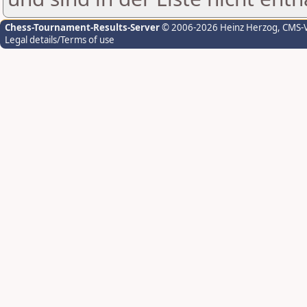
Chess-Tournament-Results-Server
© 2006-2026 Heinz Herzog
, CMS-
Legal details/Terms of use