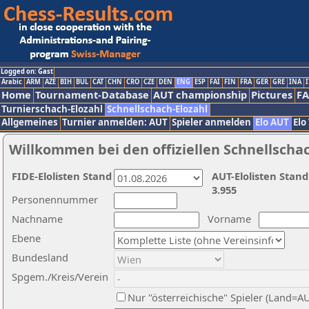
Logged on: Gast
Arabic
ARM
AZE
BIH
BUL
CAT
CHN
CRO
CZE
DEN
ENG
ESP
FAI
FIN
FRA
GER
GRE
INA
I
Home
Tournament-Database
AUT championship
Pictures
F
Turnierschach-Elozahl
Schnellschach-Elozahl
Allgemeines
Turnier anmelden: AUT
Spieler anmelden
Elo AUT
Elo
Willkommen bei den offiziellen Schnellscha
FIDE-Elolisten Stand
AUT-Elolisten Stand
3.955
Personennummer
Nachname
Vorname
Ebene
Bundesland
Spgem./Kreis/Verein
Nur "österreichische" Spieler (Land=A