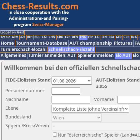
Logged on: Gast
Arabic
ARM
AZE
BIH
BUL
CAT
CHN
CRO
CZE
DEN
ENG
ESP
FAI
FIN
FRA
GER
GRE
INA
I
Home
Tournament-Database
AUT championship
Pictures
F
Turnierschach-Elozahl
Schnellschach-Elozahl
Allgemeines
Turnier anmelden: AUT
Spieler anmelden
Elo AUT
Elo
Willkommen bei den offiziellen Schnellscha
FIDE-Elolisten Stand
AUT-Elolisten Stand
3.955
Personennummer
Nachname
Vorname
Ebene
Bundesland
Spgem./Kreis/Verein
Nur "österreichische" Spieler (Land=A