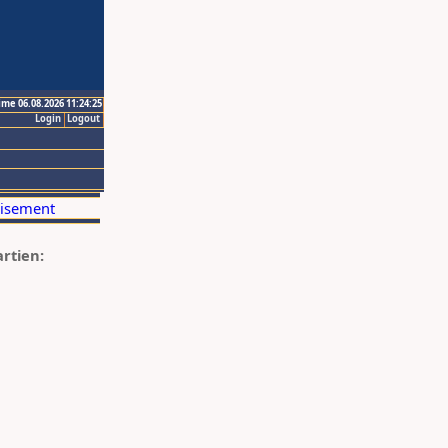
ime 06.08.2026 11:24:25
Login
Logout
artien: