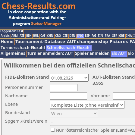
Logged on: Gast
Arabic
ARM
AZE
BIH
BUL
CAT
CHN
CRO
CZE
DEN
ENG
ESP
FAI
FIN
FRA
GER
GRE
INA
I
Home
Tournament-Database
AUT championship
Pictures
F
Turnierschach-Elozahl
Schnellschach-Elozahl
Allgemeines
Turnier anmelden: AUT
Spieler anmelden
Elo AUT
Elo
Willkommen bei den offiziellen Schnellscha
FIDE-Elolisten Stand
AUT-Elolisten Stand
3.955
Personennummer
Nachname
Vorname
Ebene
Bundesland
Spgem./Kreis/Verein
Nur "österreichische" Spieler (Land=A