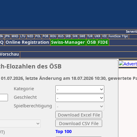
Servert
TA
JPN
MKD
LTU
NED
POL
POR
ROU
RUS
SRB
SVK
SWE
TUR
UKR
VIE
FontSize:11pt
AQ
Online Registration
Swiss-Manager
ÖSB
FIDE
 Vorschau
ch-Elozahlen des ÖSB
 01.07.2026, letzte Änderung am 18.07.2026 10:30, gewertete P
Kategorie
Geschlecht
Spielberechtigung
Top 100
UT)