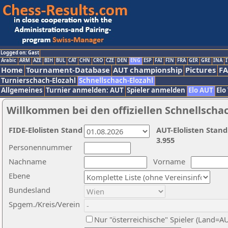
Logged on: Gast
Arabic
ARM
AZE
BIH
BUL
CAT
CHN
CRO
CZE
DEN
ENG
ESP
FAI
FIN
FRA
GER
GRE
INA
I
Home
Tournament-Database
AUT championship
Pictures
F
Turnierschach-Elozahl
Schnellschach-Elozahl
Allgemeines
Turnier anmelden: AUT
Spieler anmelden
Elo AUT
Elo
Willkommen bei den offiziellen Schnellscha
FIDE-Elolisten Stand
AUT-Elolisten Stand
3.955
Personennummer
Nachname
Vorname
Ebene
Bundesland
Spgem./Kreis/Verein
Nur "österreichische" Spieler (Land=A