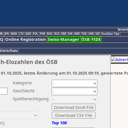
Servert
TA
JPN
MKD
LTU
NED
POL
POR
ROU
RUS
SRB
SVK
SWE
TUR
UKR
VIE
FontSize:11pt
AQ
Online Registration
Swiss-Manager
ÖSB
FIDE
 Vorschau
ch-Elozahlen des ÖSB
 01.10.2025, letzte Änderung am 01.10.2025 09:19, gewertete P
Kategorie
Geschlecht
Spielberechtigung
Top 100
UT)