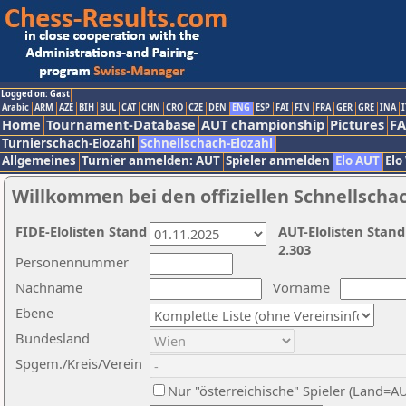
Logged on: Gast
Arabic
ARM
AZE
BIH
BUL
CAT
CHN
CRO
CZE
DEN
ENG
ESP
FAI
FIN
FRA
GER
GRE
INA
I
Home
Tournament-Database
AUT championship
Pictures
F
Turnierschach-Elozahl
Schnellschach-Elozahl
Allgemeines
Turnier anmelden: AUT
Spieler anmelden
Elo AUT
Elo
Willkommen bei den offiziellen Schnellscha
FIDE-Elolisten Stand
AUT-Elolisten Stand
2.303
Personennummer
Nachname
Vorname
Ebene
Bundesland
Spgem./Kreis/Verein
Nur "österreichische" Spieler (Land=A