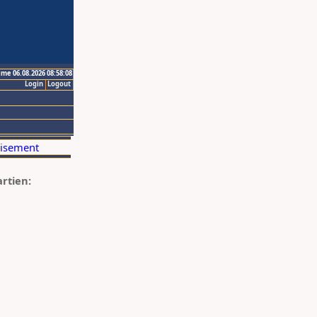
ime 06.08.2026 08:58:08
Login
Logout
artien: