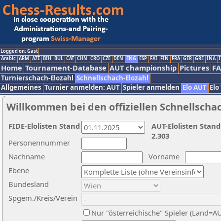
Logged on: Gast
Arabic
ARM
AZE
BIH
BUL
CAT
CHN
CRO
CZE
DEN
ENG
ESP
FAI
FIN
FRA
GER
GRE
INA
I
Home
Tournament-Database
AUT championship
Pictures
F
Turnierschach-Elozahl
Schnellschach-Elozahl
Allgemeines
Turnier anmelden: AUT
Spieler anmelden
Elo AUT
Elo
Willkommen bei den offiziellen Schnellscha
FIDE-Elolisten Stand
AUT-Elolisten Stand
2.303
Personennummer
Nachname
Vorname
Ebene
Bundesland
Spgem./Kreis/Verein
Nur "österreichische" Spieler (Land=A