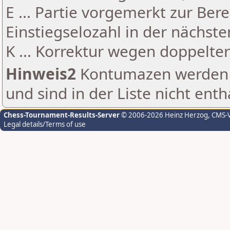
E ... Partie vorgemerkt zur Be
Einstiegselozahl in der nächst
K ... Korrektur wegen doppelt
Hinweis2
Kontumazen werden g
und sind in der Liste nicht enth
Chess-Tournament-Results-Server
© 2006-2026 Heinz Herzog
, CMS-
Legal details/Terms of use