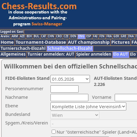
Logged on: Gast
Arabic
ARM
AZE
BIH
BUL
CAT
CHN
CRO
CZE
DEN
ENG
ESP
FAI
FIN
FRA
GER
GRE
INA
I
Home
Tournament-Database
AUT championship
Pictures
F
Turnierschach-Elozahl
Schnellschach-Elozahl
Allgemeines
Turnier anmelden: AUT
Spieler anmelden
Elo AUT
Elo
Willkommen bei den offiziellen Schnellscha
FIDE-Elolisten Stand
AUT-Elolisten Stand
2.226
Personennummer
Nachname
Vorname
Ebene
Bundesland
Spgem./Kreis/Verein
Nur "österreichische" Spieler (Land=A