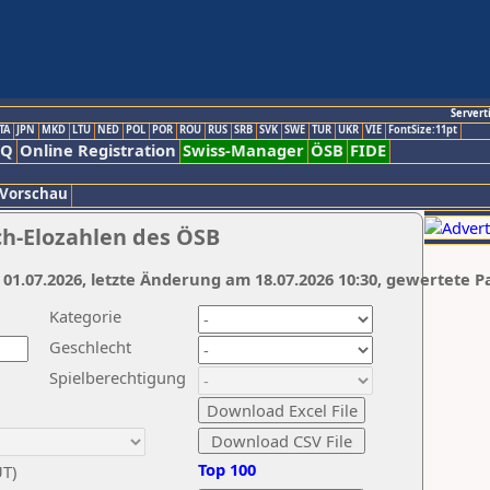
Servert
TA
JPN
MKD
LTU
NED
POL
POR
ROU
RUS
SRB
SVK
SWE
TUR
UKR
VIE
FontSize:11pt
AQ
Online Registration
Swiss-Manager
ÖSB
FIDE
 Vorschau
ch-Elozahlen des ÖSB
 01.07.2026, letzte Änderung am 18.07.2026 10:30, gewertete P
Kategorie
Geschlecht
Spielberechtigung
Top 100
UT)