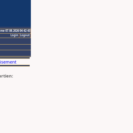
ime 07.08.2026 04:42:43
Login
Logout
artien: