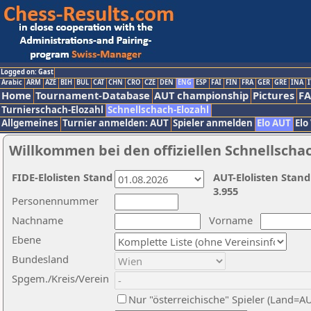
Logged on: Gast
Arabic
ARM
AZE
BIH
BUL
CAT
CHN
CRO
CZE
DEN
ENG
ESP
FAI
FIN
FRA
GER
GRE
INA
I
Home
Tournament-Database
AUT championship
Pictures
F
Turnierschach-Elozahl
Schnellschach-Elozahl
Allgemeines
Turnier anmelden: AUT
Spieler anmelden
Elo AUT
Elo
Willkommen bei den offiziellen Schnellscha
FIDE-Elolisten Stand
AUT-Elolisten Stand
3.955
Personennummer
Nachname
Vorname
Ebene
Bundesland
Spgem./Kreis/Verein
Nur "österreichische" Spieler (Land=A