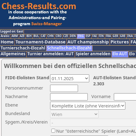
Logged on: Gast
Arabic
ARM
AZE
BIH
BUL
CAT
CHN
CRO
CZE
DEN
ENG
ESP
FAI
FIN
FRA
GER
GRE
INA
I
Home
Tournament-Database
AUT championship
Pictures
F
Turnierschach-Elozahl
Schnellschach-Elozahl
Allgemeines
Turnier anmelden: AUT
Spieler anmelden
Elo AUT
Elo
Willkommen bei den offiziellen Schnellscha
FIDE-Elolisten Stand
AUT-Elolisten Stand
2.303
Personennummer
Nachname
Vorname
Ebene
Bundesland
Spgem./Kreis/Verein
Nur "österreichische" Spieler (Land=A