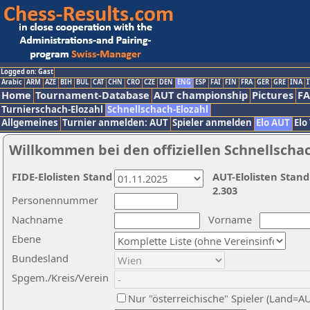
Logged on: Gast
Arabic
ARM
AZE
BIH
BUL
CAT
CHN
CRO
CZE
DEN
ENG
ESP
FAI
FIN
FRA
GER
GRE
INA
I
Home
Tournament-Database
AUT championship
Pictures
F
Turnierschach-Elozahl
Schnellschach-Elozahl
Allgemeines
Turnier anmelden: AUT
Spieler anmelden
Elo AUT
Elo
Willkommen bei den offiziellen Schnellscha
FIDE-Elolisten Stand
AUT-Elolisten Stand
2.303
Personennummer
Nachname
Vorname
Ebene
Bundesland
Spgem./Kreis/Verein
Nur "österreichische" Spieler (Land=A