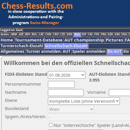
Logged on: Gast
Arabic
ARM
AZE
BIH
BUL
CAT
CHN
CRO
CZE
DEN
ENG
ESP
FAI
FIN
FRA
GER
GRE
INA
I
Home
Tournament-Database
AUT championship
Pictures
F
Turnierschach-Elozahl
Schnellschach-Elozahl
Allgemeines
Turnier anmelden: AUT
Spieler anmelden
Elo AUT
Elo
Willkommen bei den offiziellen Schnellscha
FIDE-Elolisten Stand
AUT-Elolisten Stand
3.955
Personennummer
Nachname
Vorname
Ebene
Bundesland
Spgem./Kreis/Verein
Nur "österreichische" Spieler (Land=A