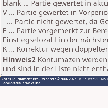
blank ... Partie gewertet in akt
V ... Partie gewertet in Vorperi
- ... Partie nicht gewertet, da 
E ... Partie vorgemerkt zur Be
Einstiegselozahl in der nächst
K ... Korrektur wegen doppelt
Hinweis2
Kontumazen werden g
und sind in der Liste nicht enth
Chess-Tournament-Results-Server
© 2006-2026 Heinz Herzog
, CMS-
Legal details/Terms of use