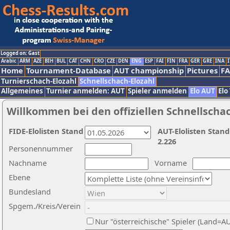
Logged on: Gast
Arabic
ARM
AZE
BIH
BUL
CAT
CHN
CRO
CZE
DEN
ENG
ESP
FAI
FIN
FRA
GER
GRE
INA
I
Home
Tournament-Database
AUT championship
Pictures
F
Turnierschach-Elozahl
Schnellschach-Elozahl
Allgemeines
Turnier anmelden: AUT
Spieler anmelden
Elo AUT
Elo
Willkommen bei den offiziellen Schnellscha
FIDE-Elolisten Stand
AUT-Elolisten Stand
2.226
Personennummer
Nachname
Vorname
Ebene
Bundesland
Spgem./Kreis/Verein
Nur "österreichische" Spieler (Land=A