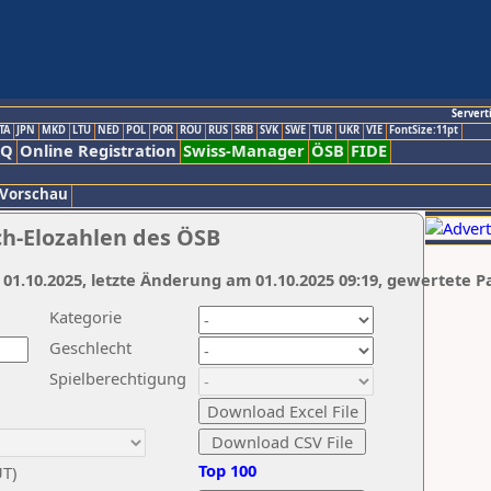
Servert
TA
JPN
MKD
LTU
NED
POL
POR
ROU
RUS
SRB
SVK
SWE
TUR
UKR
VIE
FontSize:11pt
AQ
Online Registration
Swiss-Manager
ÖSB
FIDE
 Vorschau
ch-Elozahlen des ÖSB
 01.10.2025, letzte Änderung am 01.10.2025 09:19, gewertete P
Kategorie
Geschlecht
Spielberechtigung
Top 100
UT)