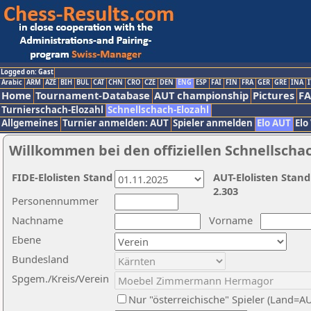
Logged on: Gast
Arabic
ARM
AZE
BIH
BUL
CAT
CHN
CRO
CZE
DEN
ENG
ESP
FAI
FIN
FRA
GER
GRE
INA
I
Home
Tournament-Database
AUT championship
Pictures
F
Turnierschach-Elozahl
Schnellschach-Elozahl
Allgemeines
Turnier anmelden: AUT
Spieler anmelden
Elo AUT
Elo
Willkommen bei den offiziellen Schnellscha
FIDE-Elolisten Stand
AUT-Elolisten Stand
2.303
Personennummer
Nachname
Vorname
Ebene
Bundesland
Spgem./Kreis/Verein
Nur "österreichische" Spieler (Land=A