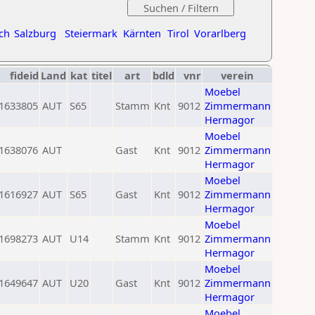
ch
Salzburg
Steiermark
Kärnten
Tirol
Vorarlberg
fideid
Land
kat
titel
art
bdld
vnr
verein
Moebel
1633805
AUT
S65
Stamm
Knt
9012
Zimmermann
Hermagor
Moebel
1638076
AUT
Gast
Knt
9012
Zimmermann
Hermagor
Moebel
1616927
AUT
S65
Gast
Knt
9012
Zimmermann
Hermagor
Moebel
1698273
AUT
U14
Stamm
Knt
9012
Zimmermann
Hermagor
Moebel
1649647
AUT
U20
Gast
Knt
9012
Zimmermann
Hermagor
Moebel