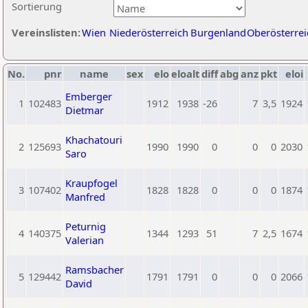
Sortierung
Vereinslisten:
Wien
Niederösterreich
Burgenland
Oberösterrei
No.
pnr
name
sex
elo
eloalt
diff
abg
anz
pkt
eloi
Emberger
1
102483
1912
1938
-26
7
3,5
1924
Dietmar
Khachatouri
2
125693
1990
1990
0
0
0
2030
Saro
Kraupfogel
3
107402
1828
1828
0
0
0
1874
Manfred
Peturnig
4
140375
1344
1293
51
7
2,5
1674
Valerian
Ramsbacher
5
129442
1791
1791
0
0
0
2066
David