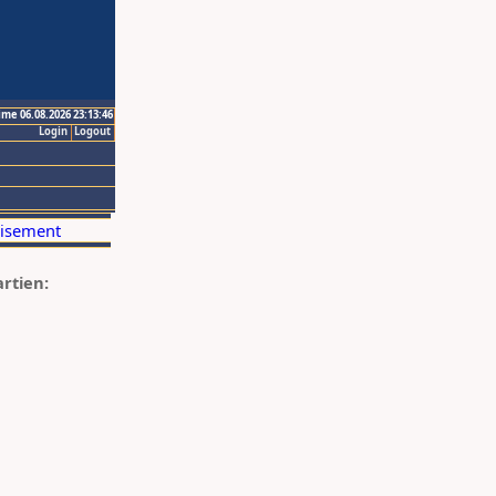
ime 06.08.2026 23:13:46
Login
Logout
artien: