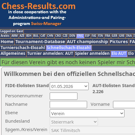
Logged on: Gast
Arabic
ARM
AZE
BIH
BUL
CAT
CHN
CRO
CZE
DEN
ENG
ESP
FAI
FIN
FRA
GER
GRE
INA
I
Home
Tournament-Database
AUT championship
Pictures
F
Turnierschach-Elozahl
Schnellschach-Elozahl
Allgemeines
Turnier anmelden: AUT
Spieler anmelden
Elo AUT
Elo
Für diesen Verein gibt es noch keinen Spieler mir Sc
Willkommen bei den offiziellen Schnellscha
FIDE-Elolisten Stand
AUT-Elolisten Stand
2.226
Personennummer
Nachname
Vorname
Ebene
Bundesland
Spgem./Kreis/Verein