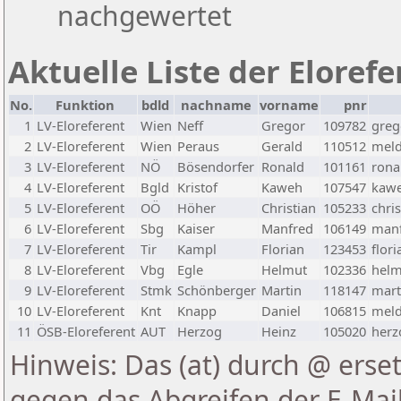
nachgewertet
Aktuelle Liste der Eloref
No.
Funktion
bdld
nachname
vorname
pnr
1
LV-Eloreferent
Wien
Neff
Gregor
109782
greg
2
LV-Eloreferent
Wien
Peraus
Gerald
110512
meld
3
LV-Eloreferent
NÖ
Bösendorfer
Ronald
101161
rona
4
LV-Eloreferent
Bgld
Kristof
Kaweh
107547
kawe
5
LV-Eloreferent
OÖ
Höher
Christian
105233
chri
6
LV-Eloreferent
Sbg
Kaiser
Manfred
106149
manf
7
LV-Eloreferent
Tir
Kampl
Florian
123453
flor
8
LV-Eloreferent
Vbg
Egle
Helmut
102336
helm
9
LV-Eloreferent
Stmk
Schönberger
Martin
118147
mart
10
LV-Eloreferent
Knt
Knapp
Daniel
106815
meld
11
ÖSB-Eloreferent
AUT
Herzog
Heinz
105020
herz
Hinweis: Das (at) durch @ erset
gegen das Abgreifen der E-Ma