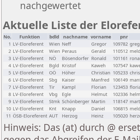
nachgewertet
Aktuelle Liste der Eloref
No.
Funktion
bdld
nachname
vorname
pnr
1
LV-Eloreferent
Wien
Neff
Gregor
109782
greg
2
LV-Eloreferent
Wien
Peraus
Gerald
110512
meld
3
LV-Eloreferent
NÖ
Bösendorfer
Ronald
101161
rona
4
LV-Eloreferent
Bgld
Kristof
Kaweh
107547
kawe
5
LV-Eloreferent
OÖ
Höher
Christian
105233
chri
6
LV-Eloreferent
Sbg
Kaiser
Manfred
106149
manf
7
LV-Eloreferent
Tir
Kampl
Florian
123453
flor
8
LV-Eloreferent
Vbg
Egle
Helmut
102336
helm
9
LV-Eloreferent
Stmk
Schönberger
Martin
118147
mart
10
LV-Eloreferent
Knt
Knapp
Daniel
106815
meld
11
ÖSB-Eloreferent
AUT
Herzog
Heinz
105020
herz
Hinweis: Das (at) durch @ erset
gegen das Abgreifen der E-Ma