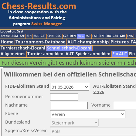
Logged on: Gast
Arabic
ARM
AZE
BIH
BUL
CAT
CHN
CRO
CZE
DEN
ENG
ESP
FAI
FIN
FRA
GER
GRE
INA
I
Home
Tournament-Database
AUT championship
Pictures
F
Turnierschach-Elozahl
Schnellschach-Elozahl
Allgemeines
Turnier anmelden: AUT
Spieler anmelden
Elo AUT
Elo
Für diesen Verein gibt es noch keinen Spieler mir Sc
Willkommen bei den offiziellen Schnellscha
FIDE-Elolisten Stand
AUT-Elolisten Stand
2.226
Personennummer
Nachname
Vorname
Ebene
Bundesland
Spgem./Kreis/Verein