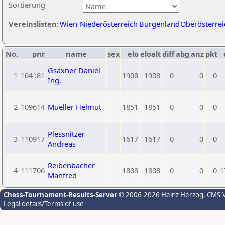
Sortierung
Vereinslisten:
Wien
Niederösterreich
Burgenland
Oberösterrei
No.
pnr
name
sex
elo
eloalt
diff
abg
anz
pkt
Gsaxner Daniel
1
104181
1908
1908
0
0
0
Ing.
2
109614
Mueller Helmut
1851
1851
0
0
0
Plessnitzer
3
110917
1617
1617
0
0
0
Andreas
Reibenbacher
4
111706
1808
1808
0
0
0
1
Manfred
Chess-Tournament-Results-Server
© 2006-2026 Heinz Herzog
, CMS-
Legal details/Terms of use