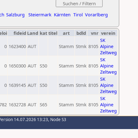
ch
Salzburg
Steiermark
Kärnten
Tirol
Vorarlberg
eloi
fideid
Land
kat
titel
art
bdld
vnr
verein
SK
0
1623400
AUT
Stamm
Stmk
8105
Alpine
Zeltweg
SK
0
1650300
AUT
S50
Stamm
Stmk
8105
Alpine
Zeltweg
SK
0
1639145
AUT
S50
Stamm
Stmk
8105
Alpine
Zeltweg
SK
782
1632728
AUT
S65
Stamm
Stmk
8105
Alpine
Zeltweg
Version 14.07.2026 13:23, Node S3