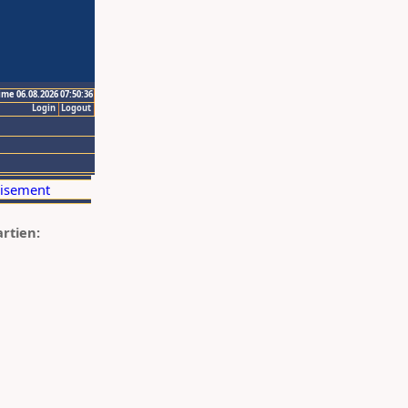
ime 06.08.2026 07:50:36
Login
Logout
artien: