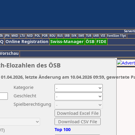
Servert
TA
JPN
MKD
LTU
NED
POL
POR
ROU
RUS
SRB
SVK
SWE
TUR
UKR
VIE
FontSize:11pt
AQ
Online Registration
Swiss-Manager
ÖSB
FIDE
 Vorschau
ch-Elozahlen des ÖSB
 01.04.2026, letzte Änderung am 10.04.2026 09:59, gewertete P
Kategorie
Geschlecht
Spielberechtigung
Top 100
UT)