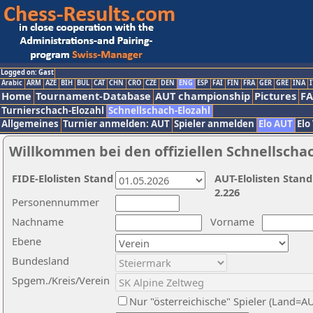
Logged on: Gast
Arabic
ARM
AZE
BIH
BUL
CAT
CHN
CRO
CZE
DEN
ENG
ESP
FAI
FIN
FRA
GER
GRE
INA
I
Home
Tournament-Database
AUT championship
Pictures
F
Turnierschach-Elozahl
Schnellschach-Elozahl
Allgemeines
Turnier anmelden: AUT
Spieler anmelden
Elo AUT
Elo
Willkommen bei den offiziellen Schnellscha
FIDE-Elolisten Stand
AUT-Elolisten Stand
2.226
Personennummer
Nachname
Vorname
Ebene
Bundesland
Spgem./Kreis/Verein
Nur "österreichische" Spieler (Land=A