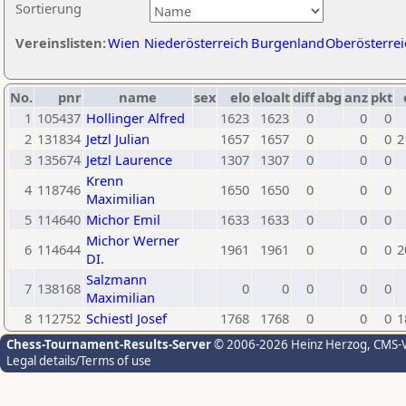
Sortierung
Vereinslisten:
Wien
Niederösterreich
Burgenland
Oberösterrei
No.
pnr
name
sex
elo
eloalt
diff
abg
anz
pkt
1
105437
Hollinger Alfred
1623
1623
0
0
0
2
131834
Jetzl Julian
1657
1657
0
0
0
2
3
135674
Jetzl Laurence
1307
1307
0
0
0
Krenn
4
118746
1650
1650
0
0
0
Maximilian
5
114640
Michor Emil
1633
1633
0
0
0
Michor Werner
6
114644
1961
1961
0
0
0
2
DI.
Salzmann
7
138168
0
0
0
0
0
Maximilian
8
112752
Schiestl Josef
1768
1768
0
0
0
1
Chess-Tournament-Results-Server
© 2006-2026 Heinz Herzog
, CMS-
Legal details/Terms of use