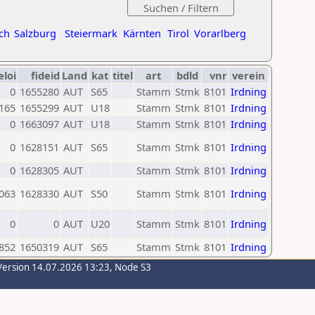
ch
Salzburg
Steiermark
Kärnten
Tirol
Vorarlberg
eloi
fideid
Land
kat
titel
art
bdld
vnr
verein
0
1655280
AUT
S65
Stamm
Stmk
8101
Irdning
165
1655299
AUT
U18
Stamm
Stmk
8101
Irdning
0
1663097
AUT
U18
Stamm
Stmk
8101
Irdning
0
1628151
AUT
S65
Stamm
Stmk
8101
Irdning
0
1628305
AUT
Stamm
Stmk
8101
Irdning
063
1628330
AUT
S50
Stamm
Stmk
8101
Irdning
0
0
AUT
U20
Stamm
Stmk
8101
Irdning
852
1650319
AUT
S65
Stamm
Stmk
8101
Irdning
Version 14.07.2026 13:23, Node S3