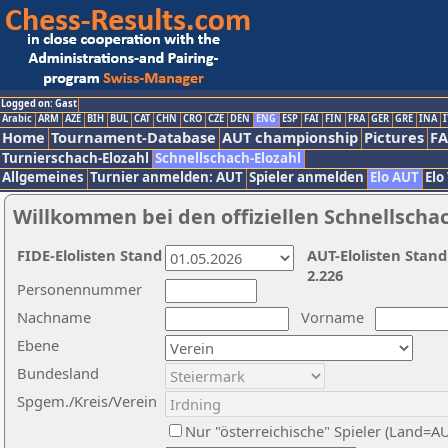
Logged on: Gast
Arabic
ARM
AZE
BIH
BUL
CAT
CHN
CRO
CZE
DEN
ENG
ESP
FAI
FIN
FRA
GER
GRE
INA
I
Home
Tournament-Database
AUT championship
Pictures
F
Turnierschach-Elozahl
Schnellschach-Elozahl
Allgemeines
Turnier anmelden: AUT
Spieler anmelden
Elo AUT
Elo
Willkommen bei den offiziellen Schnellscha
FIDE-Elolisten Stand
AUT-Elolisten Stand
2.226
Personennummer
Nachname
Vorname
Ebene
Bundesland
Spgem./Kreis/Verein
Nur "österreichische" Spieler (Land=A