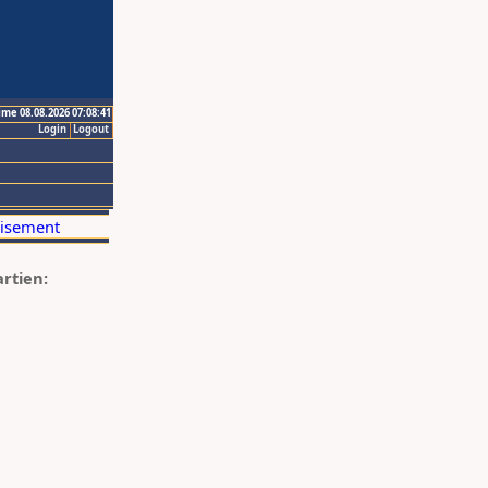
ime 08.08.2026 07:08:41
Login
Logout
artien: