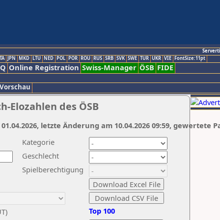
Servert
TA
JPN
MKD
LTU
NED
POL
POR
ROU
RUS
SRB
SVK
SWE
TUR
UKR
VIE
FontSize:11pt
AQ
Online Registration
Swiss-Manager
ÖSB
FIDE
 Vorschau
ch-Elozahlen des ÖSB
 01.04.2026, letzte Änderung am 10.04.2026 09:59, gewertete P
Kategorie
Geschlecht
Spielberechtigung
Top 100
UT)