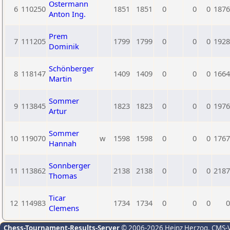
Ostermann
6
110250
1851
1851
0
0
0
1876
Anton Ing.
Prem
7
111205
1799
1799
0
0
0
1928
Dominik
Schönberger
8
118147
1409
1409
0
0
0
1664
Martin
Sommer
9
113845
1823
1823
0
0
0
1976
Artur
Sommer
10
119070
w
1598
1598
0
0
0
1767
Hannah
Sonnberger
11
113862
2138
2138
0
0
0
2187
Thomas
Ticar
12
114983
1734
1734
0
0
0
0
Clemens
Chess-Tournament-Results-Server
© 2006-2026 Heinz Herzog
, CMS-