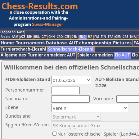
Logged on: Gast
Arabic
ARM
AZE
BIH
BUL
CAT
CHN
CRO
CZE
DEN
ENG
ESP
FAI
FIN
FRA
GER
GRE
INA
I
Home
Tournament-Database
AUT championship
Pictures
F
Turnierschach-Elozahl
Schnellschach-Elozahl
Allgemeines
Turnier anmelden: AUT
Spieler anmelden
Elo AUT
Elo
Willkommen bei den offiziellen Schnellscha
FIDE-Elolisten Stand
AUT-Elolisten Stand
2.226
Personennummer
Nachname
Vorname
Ebene
Bundesland
Spgem./Kreis/Verein
Nur "österreichische" Spieler (Land=A