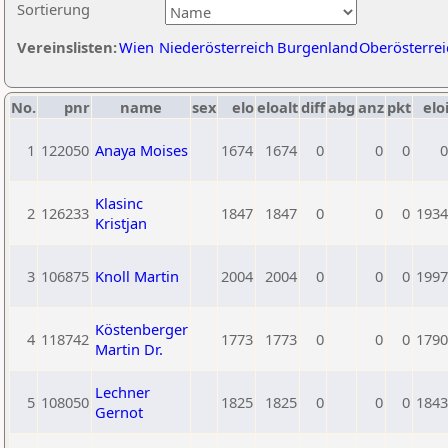
Sortierung
Vereinslisten:
Wien
Niederösterreich
Burgenland
Oberösterrei
No.
pnr
name
sex
elo
eloalt
diff
abg
anz
pkt
elo
1
122050
Anaya Moises
1674
1674
0
0
0
0
Klasinc
2
126233
1847
1847
0
0
0
1934
Kristjan
3
106875
Knoll Martin
2004
2004
0
0
0
1997
Köstenberger
4
118742
1773
1773
0
0
0
1790
Martin Dr.
Lechner
5
108050
1825
1825
0
0
0
1843
Gernot