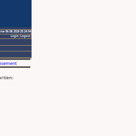
ime 06.08.2026 20:24:04
Login
Logout
artien: