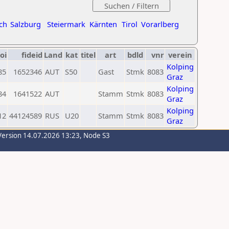
ch
Salzburg
Steiermark
Kärnten
Tirol
Vorarlberg
oi
fideid
Land
kat
titel
art
bdld
vnr
verein
Kolping
85
1652346
AUT
S50
Gast
Stmk
8083
Graz
Kolping
84
1641522
AUT
Stamm
Stmk
8083
Graz
Kolping
12
44124589
RUS
U20
Stamm
Stmk
8083
Graz
Version 14.07.2026 13:23, Node S3