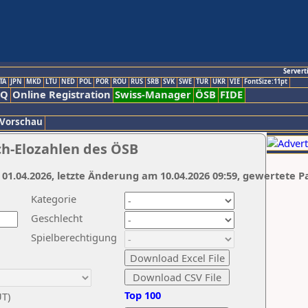
Servert
TA
JPN
MKD
LTU
NED
POL
POR
ROU
RUS
SRB
SVK
SWE
TUR
UKR
VIE
FontSize:11pt
AQ
Online Registration
Swiss-Manager
ÖSB
FIDE
 Vorschau
ch-Elozahlen des ÖSB
 01.04.2026, letzte Änderung am 10.04.2026 09:59, gewertete P
Kategorie
Geschlecht
Spielberechtigung
Top 100
UT)