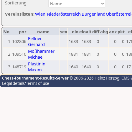
Sortierung
Vereinslisten:
Wien
Niederösterreich
Burgenland
Oberösterrei
No.
pnr
name
sex
elo
eloalt
diff
abg
anz
pkt
el
Fellner
1
102806
1683
1683
0
0
0
17
Gerhard
Moßhammer
2
109516
1881
1881
0
0
0
18
Michael
Plastinin
3
148719
1640
1640
0
0
0
17
Maxim
Chess-Tournament-Results-Server
© 2006-2026 Heinz Herzog
, CMS-
Legal details/Terms of use