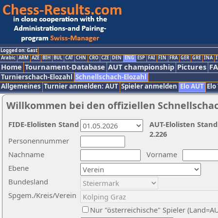
Logged on: Gast
Arabic
ARM
AZE
BIH
BUL
CAT
CHN
CRO
CZE
DEN
ENG
ESP
FAI
FIN
FRA
GER
GRE
INA
I
Home
Tournament-Database
AUT championship
Pictures
F
Turnierschach-Elozahl
Schnellschach-Elozahl
Allgemeines
Turnier anmelden: AUT
Spieler anmelden
Elo AUT
Elo
Willkommen bei den offiziellen Schnellscha
FIDE-Elolisten Stand
AUT-Elolisten Stand
2.226
Personennummer
Nachname
Vorname
Ebene
Bundesland
Spgem./Kreis/Verein
Nur "österreichische" Spieler (Land=A