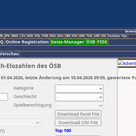
Servert
TA
JPN
MKD
LTU
NED
POL
POR
ROU
RUS
SRB
SVK
SWE
TUR
UKR
VIE
FontSize:11pt
AQ
Online Registration
Swiss-Manager
ÖSB
FIDE
 Vorschau
ch-Elozahlen des ÖSB
 01.04.2026, letzte Änderung am 10.04.2026 09:59, gewertete P
Kategorie
Geschlecht
Spielberechtigung
Top 100
UT)