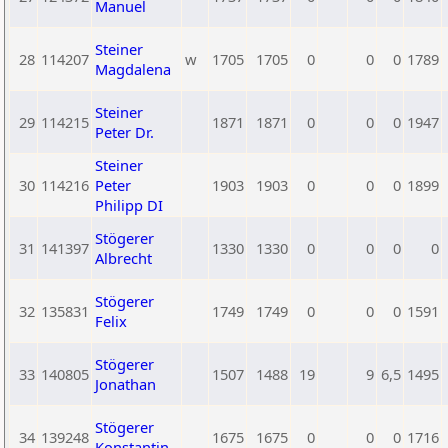
Manuel
Steiner
28
114207
w
1705
1705
0
0
0
1789
Magdalena
Steiner
29
114215
1871
1871
0
0
0
1947
Peter Dr.
Steiner
30
114216
Peter
1903
1903
0
0
0
1899
Philipp DI
Stögerer
31
141397
1330
1330
0
0
0
0
Albrecht
Stögerer
32
135831
1749
1749
0
0
0
1591
Felix
Stögerer
33
140805
1507
1488
19
9
6,5
1495
Jonathan
Stögerer
34
139248
1675
1675
0
0
0
1716
Konstantin