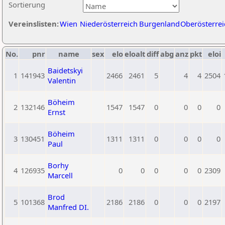
Sortierung
Vereinslisten:
Wien
Niederösterreich
Burgenland
Oberösterrei
No.
pnr
name
sex
elo
eloalt
diff
abg
anz
pkt
eloi
Baidetskyi
1
141943
2466
2461
5
4
4
2504
Valentin
Böheim
2
132146
1547
1547
0
0
0
0
Ernst
Böheim
3
130451
1311
1311
0
0
0
0
Paul
Borhy
4
126935
0
0
0
0
0
2309
Marcell
Brod
5
101368
2186
2186
0
0
0
2197
Manfred DI.