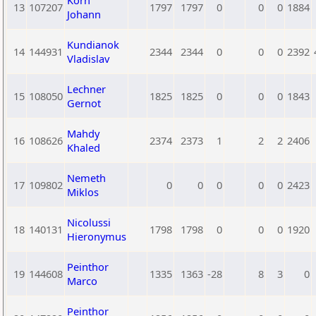
Korn
13
107207
1797
1797
0
0
0
1884
Johann
Kundianok
14
144931
2344
2344
0
0
0
2392
Vladislav
Lechner
15
108050
1825
1825
0
0
0
1843
Gernot
Mahdy
16
108626
2374
2373
1
2
2
2406
Khaled
Nemeth
17
109802
0
0
0
0
0
2423
Miklos
Nicolussi
18
140131
1798
1798
0
0
0
1920
Hieronymus
Peinthor
19
144608
1335
1363
-28
8
3
0
Marco
Peinthor