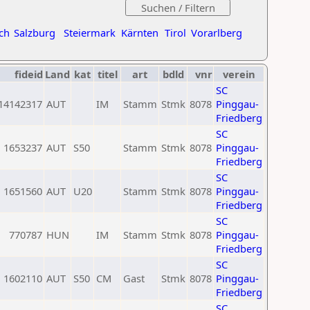
ch
Salzburg
Steiermark
Kärnten
Tirol
Vorarlberg
fideid
Land
kat
titel
art
bdld
vnr
verein
SC
14142317
AUT
IM
Stamm
Stmk
8078
Pinggau-
Friedberg
SC
1653237
AUT
S50
Stamm
Stmk
8078
Pinggau-
Friedberg
SC
1651560
AUT
U20
Stamm
Stmk
8078
Pinggau-
Friedberg
SC
770787
HUN
IM
Stamm
Stmk
8078
Pinggau-
Friedberg
SC
1602110
AUT
S50
CM
Gast
Stmk
8078
Pinggau-
Friedberg
SC