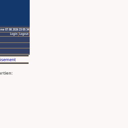
ime 07.08.2026 23:05:34
Login
Logout
artien: