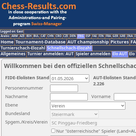
Logged on: Gast
Arabic
ARM
AZE
BIH
BUL
CAT
CHN
CRO
CZE
DEN
ENG
ESP
FAI
FIN
FRA
GER
GRE
INA
I
Home
Tournament-Database
AUT championship
Pictures
F
Turnierschach-Elozahl
Schnellschach-Elozahl
Allgemeines
Turnier anmelden: AUT
Spieler anmelden
Elo AUT
Elo
Willkommen bei den offiziellen Schnellscha
FIDE-Elolisten Stand
AUT-Elolisten Stand
2.226
Personennummer
Nachname
Vorname
Ebene
Bundesland
Spgem./Kreis/Verein
Nur "österreichische" Spieler (Land=A