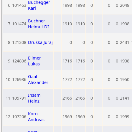
Buchegger
6
101463
1998
1998
0
0
0
2048
Karl
Buchner
7
101474
1910
1910
0
0
0
1998
Helmut DI.
8
121308
Druska Juraj
0
0
0
0
0
2431
Ellmer
9
124806
1716
1716
0
0
0
1938
Lukas
Gaal
10
126936
1772
1772
0
0
0
1950
Alexander
Insam
11
105791
2166
2166
0
0
0
2141
Heinz
Korn
12
107206
1969
1969
0
0
0
1999
Andreas