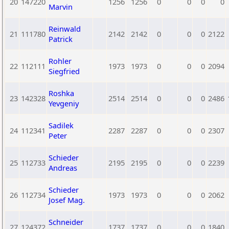
20
147220
1256
1256
0
0
0
0
Marvin
Reinwald
21
111780
2142
2142
0
0
0
2122
Patrick
Rohler
22
112111
1973
1973
0
0
0
2094
Siegfried
Roshka
23
142328
2514
2514
0
0
0
2486
Yevgeniy
Sadilek
24
112341
2287
2287
0
0
0
2307
Peter
Schieder
25
112733
2195
2195
0
0
0
2239
Andreas
Schieder
26
112734
1973
1973
0
0
0
2062
Josef Mag.
Schneider
27
124372
1737
1737
0
0
0
1840