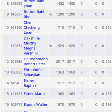
Button-Rabl
8
143698
1432
1432
0
0
0
Jiban
Button-Rabl
9
143697
w
1200
1200
0
0
0
Rho
Chen
10
141180
Chicheng
1710
1710
0
0
0
195
Leon
Dakshina
Murthy
11
142854
w
1429
1429
0
0
0
Megha
Varshini
Deutschmann
12
101886
2017
2017
0
0
0
203
Robert Peter
Ehrenhöfer
13
136833
1363
1363
0
0
0
Sebastian
Eisner
14
145402
1512
1512
0
0
0
Raphael
15
121981
Eitner Mario
1363
1363
0
0
0
153
16
102475
Elpons Walter
1970
1970
0
0
0
198