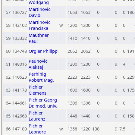
Wolfgang
Martinovic
57
136727
1663
1663
0
0
0
186
David
Martinovic
58
142102
w
1200
1200
0
0
0
Franciska
Mauthner
59
133332
1410
1410
0
0
0
Paul
60
134748
Orgler Philipp
2062
2062
0
0
0
191
Paunovic
61
148016
1200
1200
0
9
4
Aleksej
Perhinig
62
110523
2223
2223
0
0
0
229
Robert Mag.
Pichler
63
141178
1600
1600
0
0
0
175
Clemens
Pichler Georg
64
144661
1306
1306
0
0
0
Dr. med. univ.
Pichler
65
142668
1448
1448
0
0
0
158
Laurenz
Pichler
66
147189
w
1358
1220
138
9
7,5
Leonore