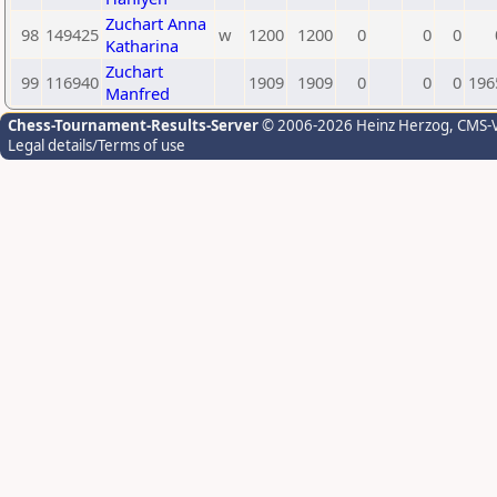
Zuchart Anna
98
149425
w
1200
1200
0
0
0
Katharina
Zuchart
99
116940
1909
1909
0
0
0
196
Manfred
Chess-Tournament-Results-Server
© 2006-2026 Heinz Herzog
, CMS-
Legal details/Terms of use