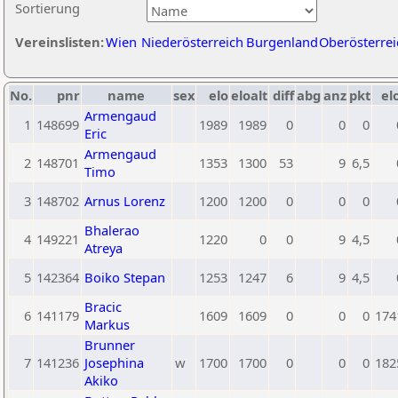
Sortierung
Vereinslisten:
Wien
Niederösterreich
Burgenland
Oberösterrei
No.
pnr
name
sex
elo
eloalt
diff
abg
anz
pkt
el
Armengaud
1
148699
1989
1989
0
0
0
Eric
Armengaud
2
148701
1353
1300
53
9
6,5
Timo
3
148702
Arnus Lorenz
1200
1200
0
0
0
Bhalerao
4
149221
1220
0
0
9
4,5
Atreya
5
142364
Boiko Stepan
1253
1247
6
9
4,5
Bracic
6
141179
1609
1609
0
0
0
174
Markus
Brunner
7
141236
Josephina
w
1700
1700
0
0
0
182
Akiko