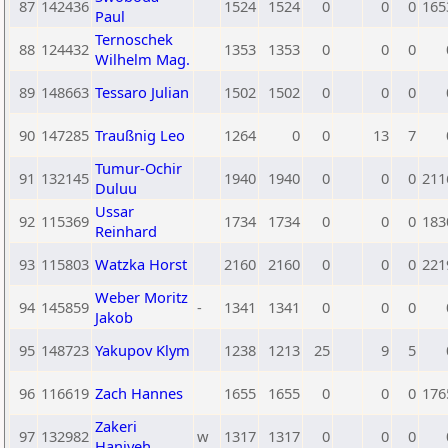
87
142436
1524
1524
0
0
0
165
Paul
Ternoschek
88
124432
1353
1353
0
0
0
Wilhelm Mag.
89
148663
Tessaro Julian
1502
1502
0
0
0
90
147285
Traußnig Leo
1264
0
0
13
7
Tumur-Ochir
91
132145
1940
1940
0
0
0
211
Duluu
Ussar
92
115369
1734
1734
0
0
0
183
Reinhard
93
115803
Watzka Horst
2160
2160
0
0
0
221
Weber Moritz
94
145859
-
1341
1341
0
0
0
Jakob
95
148723
Yakupov Klym
1238
1213
25
9
5
96
116619
Zach Hannes
1655
1655
0
0
0
176
Zakeri
97
132982
w
1317
1317
0
0
0
Haniyeh