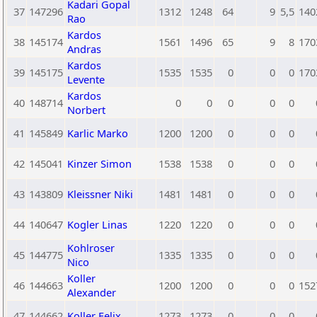
Kadari Gopal
37
147296
1312
1248
64
9
5,5
140
Rao
Kardos
38
145174
1561
1496
65
9
8
170
Andras
Kardos
39
145175
1535
1535
0
0
0
170
Levente
Kardos
40
148714
0
0
0
0
0
Norbert
41
145849
Karlic Marko
1200
1200
0
0
0
42
145041
Kinzer Simon
1538
1538
0
0
0
43
143809
Kleissner Niki
1481
1481
0
0
0
44
140647
Kogler Linas
1220
1220
0
0
0
Kohlroser
45
144775
1335
1335
0
0
0
Nico
Koller
46
144663
1200
1200
0
0
0
152
Alexander
47
144662
Koller Felix
1273
1273
0
0
0