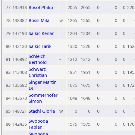
77
135913
Rosol Philip
2055
2055
0
0
0
220
78
138382
Rössl Mila
w
1265
1265
0
0
0
79
147190
Salkic Kenan
1204
1204
0
0
0
80
142120
Salkic Tarik
1320
1320
0
0
0
152
Schleich
81
146892
-
1212
1212
0
0
0
Berthold
Schwarz
82
113408
1951
1951
0
0
0
195
Christian
Singer Martin
83
135582
1675
1675
0
0
0
172
DI
Sommerhofer
84
143570
1648
1648
0
0
0
Simon
85
148721
Stachl Gloria
w
0
0
0
0
0
Swoboda
86
142435
1575
1575
0
0
0
170
Fabian
Swoboda