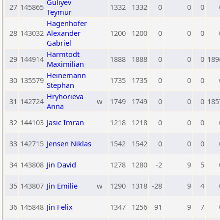
Guliyev
27
145865
1332
1332
0
0
0
Teymur
Hagenhofer
28
143032
Alexander
1200
1200
0
0
0
Gabriel
Harmtodt
29
144914
1888
1888
0
0
0
189
Maximilian
Heinemann
30
135579
1735
1735
0
0
0
Stephan
Hryhorieva
31
142724
w
1749
1749
0
0
0
185
Anna
32
144103
Jasic Imran
1218
1218
0
0
0
33
142715
Jensen Niklas
1542
1542
0
0
0
34
143808
Jin David
1278
1280
-2
9
5
35
143807
Jin Emilie
w
1290
1318
-28
9
4
36
145848
Jin Felix
1347
1256
91
9
7