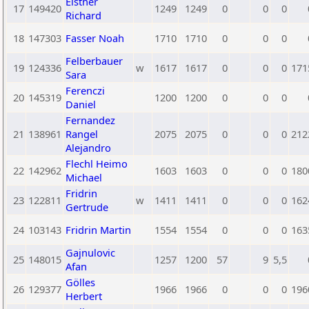
Elstner
17
149420
1249
1249
0
0
0
Richard
18
147303
Fasser Noah
1710
1710
0
0
0
Felberbauer
19
124336
w
1617
1617
0
0
0
171
Sara
Ferenczi
20
145319
1200
1200
0
0
0
Daniel
Fernandez
21
138961
Rangel
2075
2075
0
0
0
212
Alejandro
Flechl Heimo
22
142962
1603
1603
0
0
0
180
Michael
Fridrin
23
122811
w
1411
1411
0
0
0
162
Gertrude
24
103143
Fridrin Martin
1554
1554
0
0
0
163
Gajnulovic
25
148015
1257
1200
57
9
5,5
Afan
Gölles
26
129377
1966
1966
0
0
0
196
Herbert