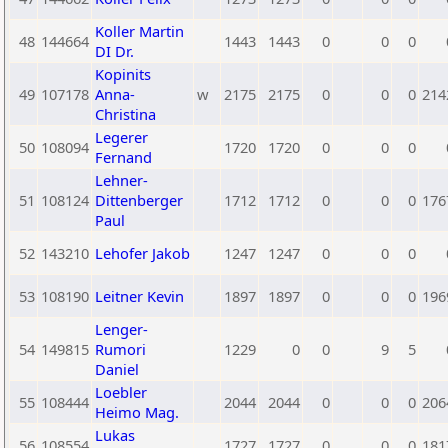
Koller Martin
48
144664
1443
1443
0
0
0
DI Dr.
Kopinits
49
107178
Anna-
w
2175
2175
0
0
0
214
Christina
Legerer
50
108094
1720
1720
0
0
0
Fernand
Lehner-
51
108124
Dittenberger
1712
1712
0
0
0
176
Paul
52
143210
Lehofer Jakob
1247
1247
0
0
0
53
108190
Leitner Kevin
1897
1897
0
0
0
196
Lenger-
54
149815
Rumori
1229
0
0
9
5
Daniel
Loebler
55
108444
2044
2044
0
0
0
206
Heimo Mag.
Lukas
56
108554
1727
1727
0
0
0
181