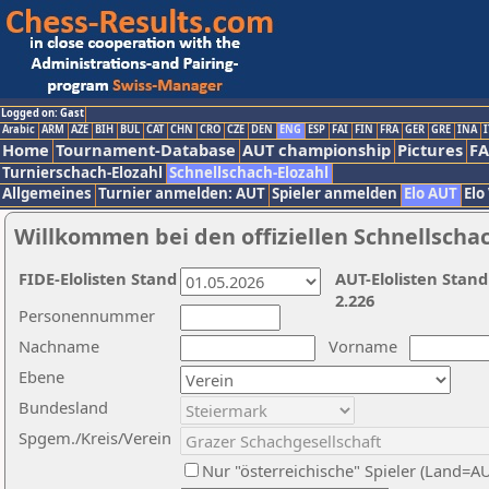
Logged on: Gast
Arabic
ARM
AZE
BIH
BUL
CAT
CHN
CRO
CZE
DEN
ENG
ESP
FAI
FIN
FRA
GER
GRE
INA
I
Home
Tournament-Database
AUT championship
Pictures
F
Turnierschach-Elozahl
Schnellschach-Elozahl
Allgemeines
Turnier anmelden: AUT
Spieler anmelden
Elo AUT
Elo
Willkommen bei den offiziellen Schnellscha
FIDE-Elolisten Stand
AUT-Elolisten Stand
2.226
Personennummer
Nachname
Vorname
Ebene
Bundesland
Spgem./Kreis/Verein
Nur "österreichische" Spieler (Land=A