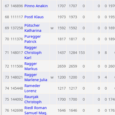
67
146896
Pinno Anakin
1707
1707
0
0
0
197
68
111117
Postl Klaus
1973
1973
0
0
0
195
Pötscher
69
137258
w
1592
1592
0
0
0
169
Katharina
Puregger
70
111376
1817
1817
0
0
0
189
Patrick
Ragger
71
148017
Christoph
1437
1284
153
9
8
Karl
Ragger
72
111506
2659
2659
0
0
0
260
Markus
Ragger
73
148021
w
1200
1200
0
9
4
Marlene Julia
Rameder
74
145448
1217
1217
0
0
0
Lorenz
Raunjak
75
144092
1700
1700
0
0
0
174
Christoph
Riedl Roman
76
142698
1646
1646
0
0
0
176
Samuel Mag.