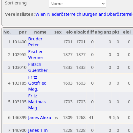
Sortierung
Vereinslisten:
Wien
Niederösterreich
Burgenland
Oberösterrei
No.
pnr
name
sex
elo
eloalt
diff
abg
anz
pkt
eloi
Bruder
1
101400
1701
1701
0
0
0
0
Peter
Fischer
2
102955
1877
1877
0
0
0
0
Werner
Flitsch
3
103010
1833
1833
0
0
0
0
Guenther
Fritz
4
103185
Gottfried
1603
1603
0
0
0
0
Mag.
Fritz
5
103195
Matthias
1703
1703
0
0
0
0
Mag.
6
146899
Janes Alexa
w
1309
1268
41
9
5,5
0
7
146900
Janes Tim
1228
1228
0
0
0
0