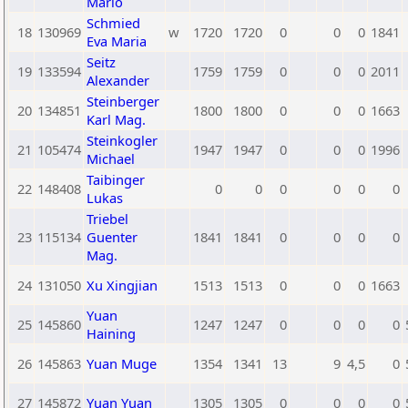
Mario
Schmied
18
130969
w
1720
1720
0
0
0
1841
Eva Maria
Seitz
19
133594
1759
1759
0
0
0
2011
Alexander
Steinberger
20
134851
1800
1800
0
0
0
1663
Karl Mag.
Steinkogler
21
105474
1947
1947
0
0
0
1996
Michael
Taibinger
22
148408
0
0
0
0
0
0
Lukas
Triebel
23
115134
Guenter
1841
1841
0
0
0
0
Mag.
24
131050
Xu Xingjian
1513
1513
0
0
0
1663
Yuan
25
145860
1247
1247
0
0
0
0
Haining
26
145863
Yuan Muge
1354
1341
13
9
4,5
0
27
145872
Yuan Yuan
1305
1305
0
0
0
0