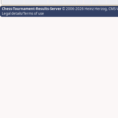
Chess-Tournament-Results-Server
© 2006-2026 Heinz Herzog
, CMS-
Legal details/Terms of use