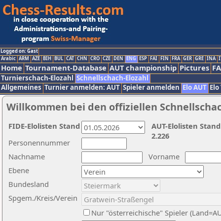
Logged on: Gast
Arabic
ARM
AZE
BIH
BUL
CAT
CHN
CRO
CZE
DEN
ENG
ESP
FAI
FIN
FRA
GER
GRE
INA
I
Home
Tournament-Database
AUT championship
Pictures
F
Turnierschach-Elozahl
Schnellschach-Elozahl
Allgemeines
Turnier anmelden: AUT
Spieler anmelden
Elo AUT
Elo
Willkommen bei den offiziellen Schnellscha
FIDE-Elolisten Stand
AUT-Elolisten Stand
2.226
Personennummer
Nachname
Vorname
Ebene
Bundesland
Spgem./Kreis/Verein
Nur "österreichische" Spieler (Land=A