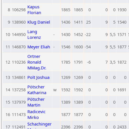
Kapus
8
106298
1865
1865
0
0
0
1930
Florian
9
138960
Klug Daniel
1436
1411
25
9
5
1540
Lang
10
144950
-
1430
1452
-22
9
5,5
1571
Lorenz
11
146870
Meyer Eliah
-
1546
1600
-54
9
5,5
1877
Ortner
12
110236
Ronald
1785
1791
-6
7
3,5
1872
MMag.Dr.
13
134861
Polt Joshua
1269
1269
0
0
0
0
Pötscher
14
137258
w
1592
1592
0
0
0
1691
Katharina
Pötscher
15
137979
1389
1389
0
0
0
0
Martin
Radicevic
16
111473
1877
1877
0
0
0
0
Mirko
Schachinger
17
112491
2396
2396
0
0
0
2433