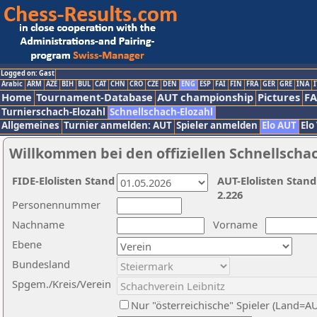
Logged on: Gast
Arabic
ARM
AZE
BIH
BUL
CAT
CHN
CRO
CZE
DEN
ENG
ESP
FAI
FIN
FRA
GER
GRE
INA
I
Home
Tournament-Database
AUT championship
Pictures
F
Turnierschach-Elozahl
Schnellschach-Elozahl
Allgemeines
Turnier anmelden: AUT
Spieler anmelden
Elo AUT
Elo
Willkommen bei den offiziellen Schnellscha
FIDE-Elolisten Stand
AUT-Elolisten Stand
2.226
Personennummer
Nachname
Vorname
Ebene
Bundesland
Spgem./Kreis/Verein
Nur "österreichische" Spieler (Land=A