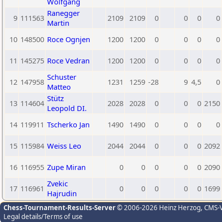
Wolfgang
Ranegger
9
111563
2109
2109
0
0
0
0
Martin
10
148500
Roce Ognjen
1200
1200
0
0
0
0
11
145275
Roce Vedran
1200
1200
0
0
0
0
Schuster
12
147958
1231
1259
-28
9
4,5
0
Matteo
Stütz
13
114604
2028
2028
0
0
0
2150
Leopold DI.
14
119911
Tscherko Jan
1490
1490
0
0
0
0
15
115984
Weiss Leo
2044
2044
0
0
0
2092
16
116955
Zupe Miran
0
0
0
0
0
2090
Zvekic
17
116961
0
0
0
0
0
1699
Hajrudin
Chess-Tournament-Results-Server
© 2006-2026 Heinz Herzog
, CMS-
Legal details/Terms of use