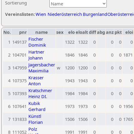
Sortierung
Vereinslisten:
Wien
Niederösterreich
Burgenland
Oberösterrei
No.
pnr
name
sex
elo
eloalt
diff
abg
anz
pkt
eloi
Fischer
1
149137
1322
1322
0
0
0
0
Dominik
Hartner
2
104701
1846
1846
0
0
0
1871
Johann
Jagersbacher
3
147959
w
1200
1200
0
0
0
0
Maximilia
Krasser
4
107375
1943
1943
0
0
0
0
Anton
Kratschmer
5
107393
1984
1984
0
0
0
0
Heinz DI.
Kubik
6
107641
1973
1973
0
0
0
1956
Gerhard
Künstl
7
131833
1506
1506
0
0
0
1765
Florian
Polz
8
111052
1991
1991
0
0
0
0