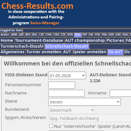
Logged on: Gast
Arabic
ARM
AZE
BIH
BUL
CAT
CHN
CRO
CZE
DEN
ENG
ESP
FAI
FIN
FRA
GER
GRE
INA
I
Home
Tournament-Database
AUT championship
Pictures
F
Turnierschach-Elozahl
Schnellschach-Elozahl
Allgemeines
Turnier anmelden: AUT
Spieler anmelden
Elo AUT
Elo
Willkommen bei den offiziellen Schnellscha
FIDE-Elolisten Stand
AUT-Elolisten Stand
2.226
Personennummer
Nachname
Vorname
Ebene
Bundesland
Spgem./Kreis/Verein
Nur "österreichische" Spieler (Land=A