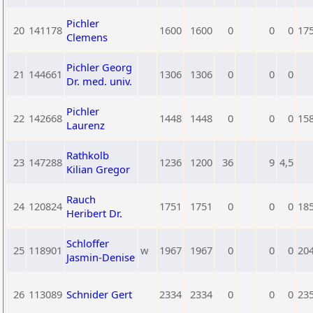
Pichler
20
141178
1600
1600
0
0
0
17
Clemens
Pichler Georg
21
144661
1306
1306
0
0
0
Dr. med. univ.
Pichler
22
142668
1448
1448
0
0
0
15
Laurenz
Rathkolb
23
147288
1236
1200
36
9
4,5
Kilian Gregor
Rauch
24
120824
1751
1751
0
0
0
18
Heribert Dr.
Schloffer
25
118901
w
1967
1967
0
0
0
20
Jasmin-Denise
26
113089
Schnider Gert
2334
2334
0
0
0
23