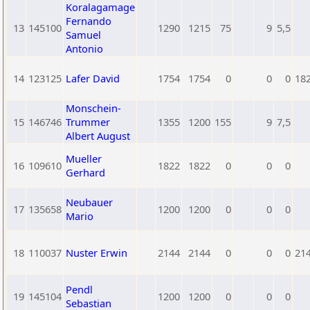
Koralagamage
Fernando
13
145100
1290
1215
75
9
5,5
Samuel
Antonio
14
123125
Lafer David
1754
1754
0
0
0
18
Monschein-
15
146746
Trummer
1355
1200
155
9
7,5
Albert August
Mueller
16
109610
1822
1822
0
0
0
Gerhard
Neubauer
17
135658
1200
1200
0
0
0
Mario
18
110037
Nuster Erwin
2144
2144
0
0
0
21
Pendl
19
145104
1200
1200
0
0
0
Sebastian