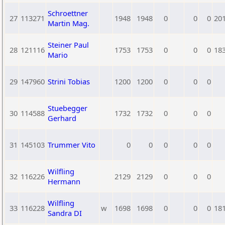
Schroettner
27
113271
1948
1948
0
0
0
20
Martin Mag.
Steiner Paul
28
121116
1753
1753
0
0
0
18
Mario
29
147960
Strini Tobias
1200
1200
0
0
0
Stuebegger
30
114588
1732
1732
0
0
0
Gerhard
31
145103
Trummer Vito
0
0
0
0
0
Wilfling
32
116226
2129
2129
0
0
0
Hermann
Wilfling
33
116228
w
1698
1698
0
0
0
18
Sandra DI