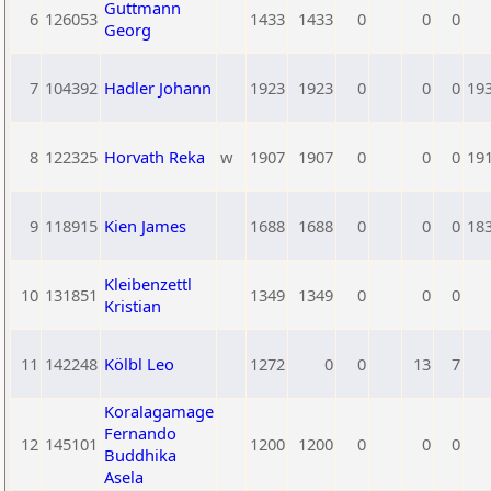
Guttmann
6
126053
1433
1433
0
0
0
Georg
7
104392
Hadler Johann
1923
1923
0
0
0
19
8
122325
Horvath Reka
w
1907
1907
0
0
0
19
9
118915
Kien James
1688
1688
0
0
0
18
Kleibenzettl
10
131851
1349
1349
0
0
0
Kristian
11
142248
Kölbl Leo
1272
0
0
13
7
Koralagamage
Fernando
12
145101
1200
1200
0
0
0
Buddhika
Asela