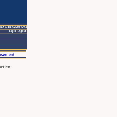
ime 07.08.2026 01:27:53
Login
Logout
artien: