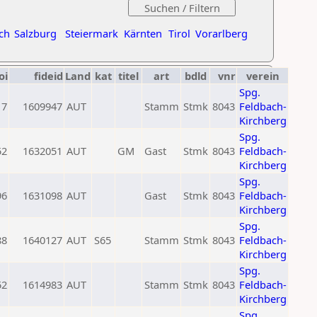
ch
Salzburg
Steiermark
Kärnten
Tirol
Vorarlberg
oi
fideid
Land
kat
titel
art
bdld
vnr
verein
Spg.
17
1609947
AUT
Stamm
Stmk
8043
Feldbach-
Kirchberg
Spg.
52
1632051
AUT
GM
Gast
Stmk
8043
Feldbach-
Kirchberg
Spg.
96
1631098
AUT
Gast
Stmk
8043
Feldbach-
Kirchberg
Spg.
88
1640127
AUT
S65
Stamm
Stmk
8043
Feldbach-
Kirchberg
Spg.
52
1614983
AUT
Stamm
Stmk
8043
Feldbach-
Kirchberg
Spg.