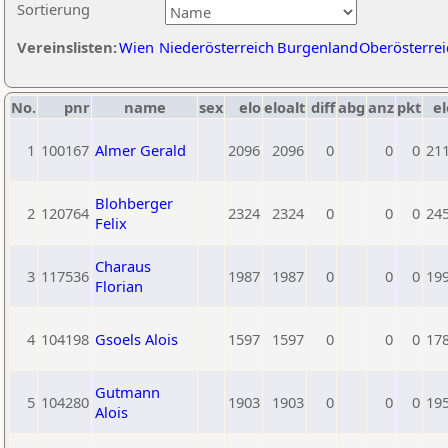
Sortierung
Vereinslisten:
Wien
Niederösterreich
Burgenland
Oberösterrei
No.
pnr
name
sex
elo
eloalt
diff
abg
anz
pkt
el
1
100167
Almer Gerald
2096
2096
0
0
0
21
Blohberger
2
120764
2324
2324
0
0
0
24
Felix
Charaus
3
117536
1987
1987
0
0
0
19
Florian
4
104198
Gsoels Alois
1597
1597
0
0
0
17
Gutmann
5
104280
1903
1903
0
0
0
19
Alois