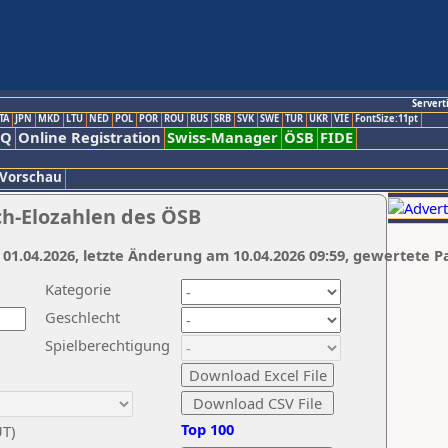
Servert
TA
JPN
MKD
LTU
NED
POL
POR
ROU
RUS
SRB
SVK
SWE
TUR
UKR
VIE
FontSize:11pt
AQ
Online Registration
Swiss-Manager
ÖSB
FIDE
 Vorschau
ch-Elozahlen des ÖSB
 01.04.2026, letzte Änderung am 10.04.2026 09:59, gewertete P
Kategorie
Geschlecht
Spielberechtigung
Top 100
UT)