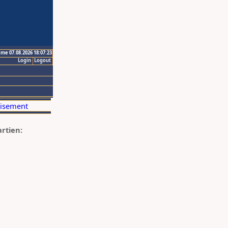
ime 07.08.2026 18:07:23
Login
Logout
artien: