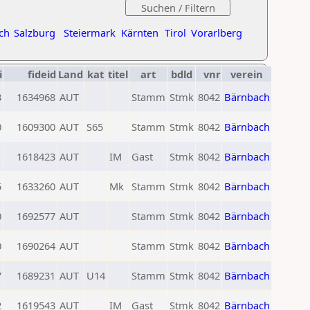
ch
Salzburg
Steiermark
Kärnten
Tirol
Vorarlberg
i
fideid
Land
kat
titel
art
bdld
vnr
verein
3
1634968
AUT
Stamm
Stmk
8042
Bärnbach
0
1609300
AUT
S65
Stamm
Stmk
8042
Bärnbach
1
1618423
AUT
IM
Gast
Stmk
8042
Bärnbach
5
1633260
AUT
Mk
Stamm
Stmk
8042
Bärnbach
0
1692577
AUT
Stamm
Stmk
8042
Bärnbach
0
1690264
AUT
Stamm
Stmk
8042
Bärnbach
7
1689231
AUT
U14
Stamm
Stmk
8042
Bärnbach
2
1619543
AUT
IM
Gast
Stmk
8042
Bärnbach