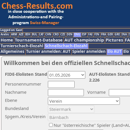
Logged on: Gast
Arabic
ARM
AZE
BIH
BUL
CAT
CHN
CRO
CZE
DEN
ENG
ESP
FAI
FIN
FRA
GER
GRE
INA
I
Home
Tournament-Database
AUT championship
Pictures
F
Turnierschach-Elozahl
Schnellschach-Elozahl
Allgemeines
Turnier anmelden: AUT
Spieler anmelden
Elo AUT
Elo
Willkommen bei den offiziellen Schnellscha
FIDE-Elolisten Stand
AUT-Elolisten Stand
2.226
Personennummer
Nachname
Vorname
Ebene
Bundesland
Spgem./Kreis/Verein
Nur "österreichische" Spieler (Land=A