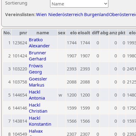
Sortierung
Vereinslisten:
Wien
Niederösterreich
Burgenland
Oberösterrei
No.
pnr
name
sex
elo
eloalt
diff
abg
anz
pkt
elo
Bratko
1
123624
1744
1744
0
0
0
199
Alexander
Brunner
2
101424
1907
1907
0
0
0
198
Gerhard
Fröwis
3
103220
2393
2393
0
0
0
245
Georg
Goessler
4
103758
2088
2088
0
0
0
212
Markus
Hackl
5
144654
w
1200
1200
0
0
0
148
Antonia
Hackl
6
144146
1599
1599
0
0
0
175
Christian
Hackl
7
143814
1566
1566
0
0
0
159
Konstantin
Halvax
8
104549
2307
2307
0
0
0
239