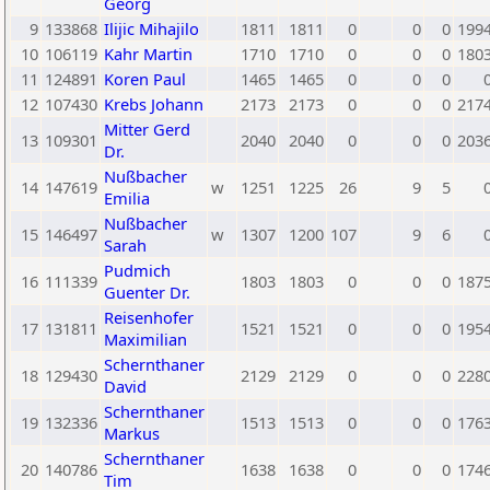
Georg
9
133868
Ilijic Mihajilo
1811
1811
0
0
0
199
10
106119
Kahr Martin
1710
1710
0
0
0
180
11
124891
Koren Paul
1465
1465
0
0
0
12
107430
Krebs Johann
2173
2173
0
0
0
217
Mitter Gerd
13
109301
2040
2040
0
0
0
203
Dr.
Nußbacher
14
147619
w
1251
1225
26
9
5
Emilia
Nußbacher
15
146497
w
1307
1200
107
9
6
Sarah
Pudmich
16
111339
1803
1803
0
0
0
187
Guenter Dr.
Reisenhofer
17
131811
1521
1521
0
0
0
195
Maximilian
Schernthaner
18
129430
2129
2129
0
0
0
228
David
Schernthaner
19
132336
1513
1513
0
0
0
176
Markus
Schernthaner
20
140786
1638
1638
0
0
0
174
Tim