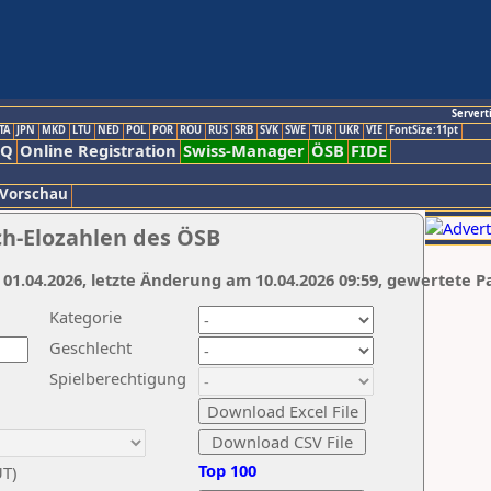
Servert
TA
JPN
MKD
LTU
NED
POL
POR
ROU
RUS
SRB
SVK
SWE
TUR
UKR
VIE
FontSize:11pt
AQ
Online Registration
Swiss-Manager
ÖSB
FIDE
 Vorschau
ch-Elozahlen des ÖSB
 01.04.2026, letzte Änderung am 10.04.2026 09:59, gewertete P
Kategorie
Geschlecht
Spielberechtigung
Top 100
UT)