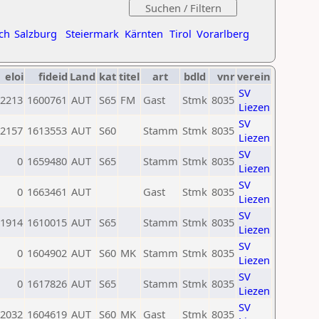
ch
Salzburg
Steiermark
Kärnten
Tirol
Vorarlberg
eloi
fideid
Land
kat
titel
art
bdld
vnr
verein
SV
2213
1600761
AUT
S65
FM
Gast
Stmk
8035
Liezen
SV
2157
1613553
AUT
S60
Stamm
Stmk
8035
Liezen
SV
0
1659480
AUT
S65
Stamm
Stmk
8035
Liezen
SV
0
1663461
AUT
Gast
Stmk
8035
Liezen
SV
1914
1610015
AUT
S65
Stamm
Stmk
8035
Liezen
SV
0
1604902
AUT
S60
MK
Stamm
Stmk
8035
Liezen
SV
0
1617826
AUT
S65
Stamm
Stmk
8035
Liezen
SV
2032
1604619
AUT
S60
MK
Gast
Stmk
8035