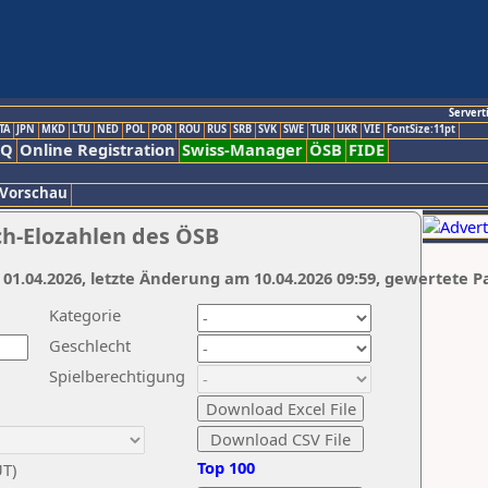
Servert
TA
JPN
MKD
LTU
NED
POL
POR
ROU
RUS
SRB
SVK
SWE
TUR
UKR
VIE
FontSize:11pt
AQ
Online Registration
Swiss-Manager
ÖSB
FIDE
 Vorschau
ch-Elozahlen des ÖSB
 01.04.2026, letzte Änderung am 10.04.2026 09:59, gewertete P
Kategorie
Geschlecht
Spielberechtigung
Top 100
UT)