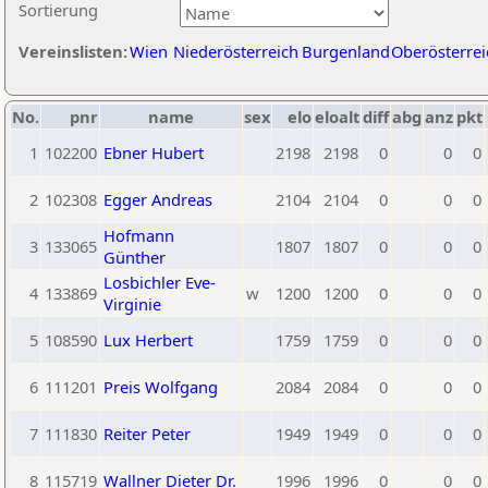
Sortierung
Vereinslisten:
Wien
Niederösterreich
Burgenland
Oberösterrei
No.
pnr
name
sex
elo
eloalt
diff
abg
anz
pkt
1
102200
Ebner Hubert
2198
2198
0
0
0
2
102308
Egger Andreas
2104
2104
0
0
0
Hofmann
3
133065
1807
1807
0
0
0
Günther
Losbichler Eve-
4
133869
w
1200
1200
0
0
0
Virginie
5
108590
Lux Herbert
1759
1759
0
0
0
6
111201
Preis Wolfgang
2084
2084
0
0
0
7
111830
Reiter Peter
1949
1949
0
0
0
8
115719
Wallner Dieter Dr.
1996
1996
0
0
0