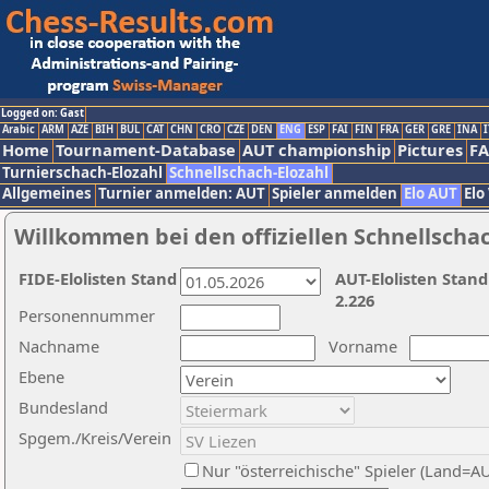
Logged on: Gast
Arabic
ARM
AZE
BIH
BUL
CAT
CHN
CRO
CZE
DEN
ENG
ESP
FAI
FIN
FRA
GER
GRE
INA
I
Home
Tournament-Database
AUT championship
Pictures
F
Turnierschach-Elozahl
Schnellschach-Elozahl
Allgemeines
Turnier anmelden: AUT
Spieler anmelden
Elo AUT
Elo
Willkommen bei den offiziellen Schnellscha
FIDE-Elolisten Stand
AUT-Elolisten Stand
2.226
Personennummer
Nachname
Vorname
Ebene
Bundesland
Spgem./Kreis/Verein
Nur "österreichische" Spieler (Land=A