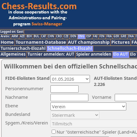
Logged on: Gast
Arabic
ARM
AZE
BIH
BUL
CAT
CHN
CRO
CZE
DEN
ENG
ESP
FAI
FIN
FRA
GER
GRE
INA
I
Home
Tournament-Database
AUT championship
Pictures
F
Turnierschach-Elozahl
Schnellschach-Elozahl
Allgemeines
Turnier anmelden: AUT
Spieler anmelden
Elo AUT
Elo
Willkommen bei den offiziellen Schnellscha
FIDE-Elolisten Stand
AUT-Elolisten Stand
2.226
Personennummer
Nachname
Vorname
Ebene
Bundesland
Spgem./Kreis/Verein
Nur "österreichische" Spieler (Land=A