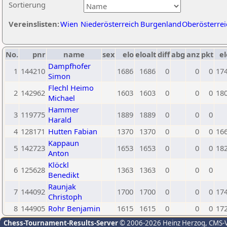
Sortierung
Vereinslisten:
Wien
Niederösterreich
Burgenland
Oberösterrei
No.
pnr
name
sex
elo
eloalt
diff
abg
anz
pkt
el
Dampfhofer
1
144210
1686
1686
0
0
0
17
Simon
Flechl Heimo
2
142962
1603
1603
0
0
0
18
Michael
Hammer
3
119775
1889
1889
0
0
0
Harald
4
128171
Hutten Fabian
1370
1370
0
0
0
16
Kappaun
5
142723
1653
1653
0
0
0
18
Anton
Klöckl
6
125628
1363
1363
0
0
0
Benedikt
Raunjak
7
144092
1700
1700
0
0
0
17
Christoph
8
144905
Rohr Benjamin
1615
1615
0
0
0
17
Chess-Tournament-Results-Server
© 2006-2026 Heinz Herzog
, CMS-