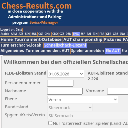
Logged on: Gast
Arabic
ARM
AZE
BIH
BUL
CAT
CHN
CRO
CZE
DEN
ENG
ESP
FAI
FIN
FRA
GER
GRE
INA
I
Home
Tournament-Database
AUT championship
Pictures
F
Turnierschach-Elozahl
Schnellschach-Elozahl
Allgemeines
Turnier anmelden: AUT
Spieler anmelden
Elo AUT
Elo
Willkommen bei den offiziellen Schnellscha
FIDE-Elolisten Stand
AUT-Elolisten Stand
2.226
Personennummer
Nachname
Vorname
Ebene
Bundesland
Spgem./Kreis/Verein
Nur "österreichische" Spieler (Land=A