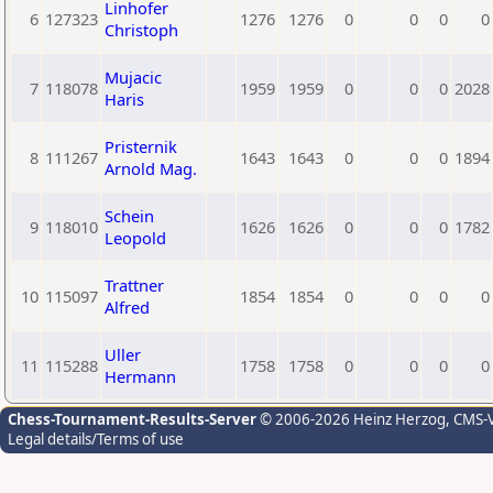
Linhofer
6
127323
1276
1276
0
0
0
0
Christoph
Mujacic
7
118078
1959
1959
0
0
0
2028
Haris
Pristernik
8
111267
1643
1643
0
0
0
1894
Arnold Mag.
Schein
9
118010
1626
1626
0
0
0
1782
Leopold
Trattner
10
115097
1854
1854
0
0
0
0
Alfred
Uller
11
115288
1758
1758
0
0
0
0
Hermann
Chess-Tournament-Results-Server
© 2006-2026 Heinz Herzog
, CMS-
Legal details/Terms of use