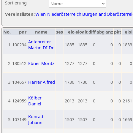
Sortierung
Vereinslisten:
Wien
Niederösterreich
Burgenland
Oberösterrei
No.
pnr
name
sex
elo
eloalt
diff
abg
anz
pkt
eloi
Antenreiter
1
100294
1835
1835
0
0
0
1833
Martin DI Dr.
2
130512
Ebner Moritz
1277
1277
0
0
0
0
3
104657
Harrer Alfred
1736
1736
0
0
0
0
Kölber
4
124959
2013
2013
0
0
0
2161
Daniel
Konrad
5
107149
1507
1507
0
0
0
1669
Johann