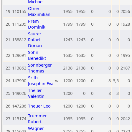
Michael
Ofner
19
110155
1955
1955
0
0
0
2056
Maximilian
Prem
20
111205
1799
1799
0
0
0
1928
Dominik
Saurer
21
138812
Rafael
1243
1243
0
0
0
0
Dorian
Sohn
22
129691
1635
1635
0
0
0
1995
Benedikt
Sonnberger
23
113862
2138
2138
0
0
0
2187
Thomas
Szith
24
147990
w
1200
1200
0
8
3,5
0
Josephin Eva
Theiler
25
149026
1200
0
0
8
3
0
Valentin
26
147286
Theuer Leo
1200
1200
0
0
0
0
Trummer
27
115174
1935
1935
0
0
0
2042
Robert
Wagner
28
115643
2255
2255
0
0
0
2270