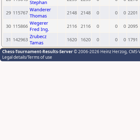
Stephan
Wanderer
29
115767
2148
2148
0
0
0
2201
Thomas
Wegerer
30
115866
2116
2116
0
0
0
2095
Fred Ing.
Zrubecz
31
142963
1620
1620
0
0
0
1791
Tamas
Chess-Tournament-Results-Server
© 2006-2026 Heinz Herzog
, CMS-
Legal details/Terms of use