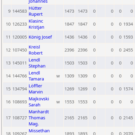
Johannes
Hütter
9
144583
1473
1473
0
0
0
0
Rupert
Klasinc
10
126233
1847
1847
0
0
0
1934
Kristjan
11
120005
König Josef
1436
1436
0
0
0
1593
Kreisl
12
107450
2396
2396
0
0
0
2455
Robert
Lendl
13
145011
1503
1503
0
0
0
0
Stephan
Lendl
14
144766
w
1309
1309
0
0
0
0
Tamara
Löffler
15
134794
1269
1269
0
0
0
1574
Marvin
Majkovski
16
108693
w
1553
1553
0
0
0
0
Sarah
Manhardt
17
108727
Thomas
2165
2165
0
0
0
2145
Mag.
Missethan
18
109267
1893
1893
0
0
0
2070