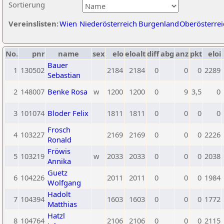
Sortierung
Vereinslisten:
Wien
Niederösterreich
Burgenland
Oberösterrei
No.
pnr
name
sex
elo
eloalt
diff
abg
anz
pkt
eloi
Bauer
1
130502
2184
2184
0
0
0
2289
Sebastian
2
148007
Benke Rosa
w
1200
1200
0
9
3,5
0
3
101074
Bloder Felix
1811
1811
0
0
0
0
Frosch
4
103227
2169
2169
0
0
0
2226
Ronald
Fröwis
5
103219
w
2033
2033
0
0
0
2038
Annika
Guetz
6
104226
2011
2011
0
0
0
1984
Wolfgang
Hadolt
7
104394
1603
1603
0
0
0
1772
Matthias
Hatzl
8
104764
2106
2106
0
0
0
2115