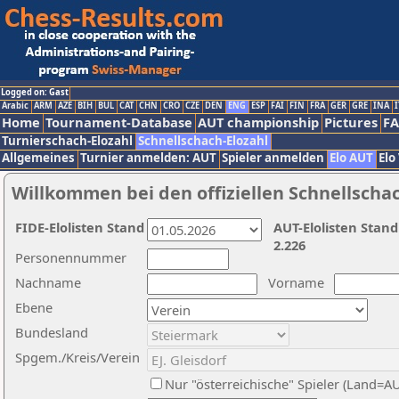
Logged on: Gast
Arabic
ARM
AZE
BIH
BUL
CAT
CHN
CRO
CZE
DEN
ENG
ESP
FAI
FIN
FRA
GER
GRE
INA
I
Home
Tournament-Database
AUT championship
Pictures
F
Turnierschach-Elozahl
Schnellschach-Elozahl
Allgemeines
Turnier anmelden: AUT
Spieler anmelden
Elo AUT
Elo
Willkommen bei den offiziellen Schnellscha
FIDE-Elolisten Stand
AUT-Elolisten Stand
2.226
Personennummer
Nachname
Vorname
Ebene
Bundesland
Spgem./Kreis/Verein
Nur "österreichische" Spieler (Land=A