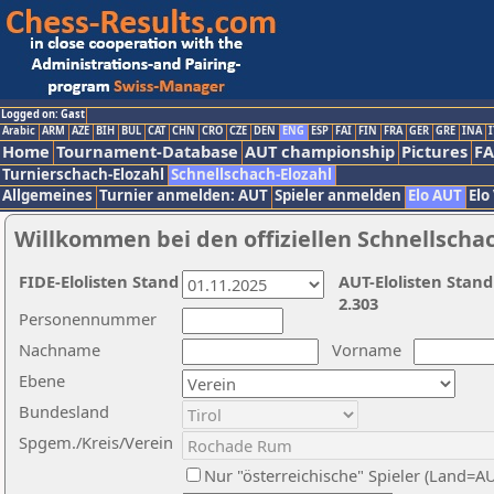
Logged on: Gast
Arabic
ARM
AZE
BIH
BUL
CAT
CHN
CRO
CZE
DEN
ENG
ESP
FAI
FIN
FRA
GER
GRE
INA
I
Home
Tournament-Database
AUT championship
Pictures
F
Turnierschach-Elozahl
Schnellschach-Elozahl
Allgemeines
Turnier anmelden: AUT
Spieler anmelden
Elo AUT
Elo
Willkommen bei den offiziellen Schnellscha
FIDE-Elolisten Stand
AUT-Elolisten Stand
2.303
Personennummer
Nachname
Vorname
Ebene
Bundesland
Spgem./Kreis/Verein
Nur "österreichische" Spieler (Land=A