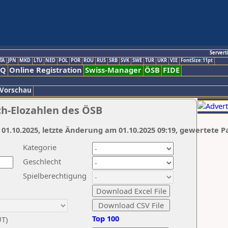
Servert
TA
JPN
MKD
LTU
NED
POL
POR
ROU
RUS
SRB
SVK
SWE
TUR
UKR
VIE
FontSize:11pt
AQ
Online Registration
Swiss-Manager
ÖSB
FIDE
 Vorschau
ch-Elozahlen des ÖSB
 01.10.2025, letzte Änderung am 01.10.2025 09:19, gewertete P
Kategorie
Geschlecht
Spielberechtigung
Top 100
UT)