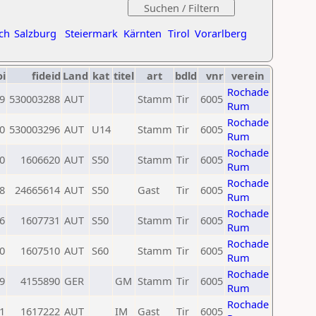
ch
Salzburg
Steiermark
Kärnten
Tirol
Vorarlberg
oi
fideid
Land
kat
titel
art
bdld
vnr
verein
Rochade
9
530003288
AUT
Stamm
Tir
6005
Rum
Rochade
0
530003296
AUT
U14
Stamm
Tir
6005
Rum
Rochade
0
1606620
AUT
S50
Stamm
Tir
6005
Rum
Rochade
8
24665614
AUT
S50
Gast
Tir
6005
Rum
Rochade
6
1607731
AUT
S50
Stamm
Tir
6005
Rum
Rochade
0
1607510
AUT
S60
Stamm
Tir
6005
Rum
Rochade
9
4155890
GER
GM
Stamm
Tir
6005
Rum
Rochade
1
1617222
AUT
IM
Gast
Tir
6005