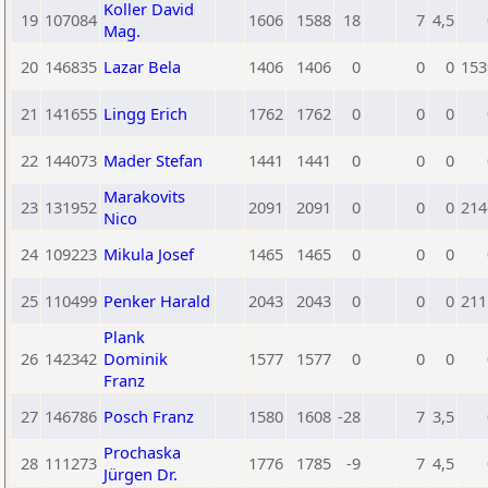
Koller David
19
107084
1606
1588
18
7
4,5
Mag.
20
146835
Lazar Bela
1406
1406
0
0
0
153
21
141655
Lingg Erich
1762
1762
0
0
0
22
144073
Mader Stefan
1441
1441
0
0
0
Marakovits
23
131952
2091
2091
0
0
0
214
Nico
24
109223
Mikula Josef
1465
1465
0
0
0
25
110499
Penker Harald
2043
2043
0
0
0
211
Plank
26
142342
Dominik
1577
1577
0
0
0
Franz
27
146786
Posch Franz
1580
1608
-28
7
3,5
Prochaska
28
111273
1776
1785
-9
7
4,5
Jürgen Dr.