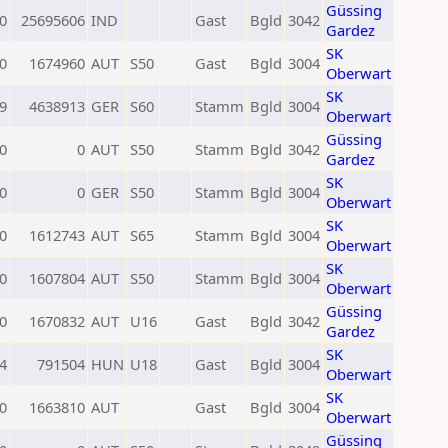
Güssing
0
25695606
IND
Gast
Bgld
3042
Gardez
SK
0
1674960
AUT
S50
Gast
Bgld
3004
Oberwart
SK
9
4638913
GER
S60
Stamm
Bgld
3004
Oberwart
Güssing
0
0
AUT
S50
Stamm
Bgld
3042
Gardez
SK
0
0
GER
S50
Stamm
Bgld
3004
Oberwart
SK
0
1612743
AUT
S65
Stamm
Bgld
3004
Oberwart
SK
0
1607804
AUT
S50
Stamm
Bgld
3004
Oberwart
Güssing
0
1670832
AUT
U16
Gast
Bgld
3042
Gardez
SK
4
791504
HUN
U18
Gast
Bgld
3004
Oberwart
SK
0
1663810
AUT
Gast
Bgld
3004
Oberwart
Güssing