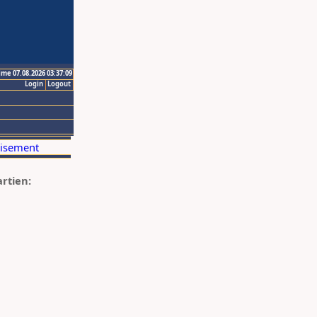
ime 07.08.2026 03:37:09
Login
Logout
artien: