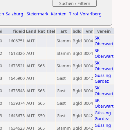
ch
Salzburg
Steiermark
Kärnten
Tirol
Vorarlberg
oi
fideid
Land
kat
titel
art
bdld
vnr
verein
SK
0
1606751
AUT
Stamm
Bgld
3004
Oberwart
SK
2
1618326
AUT
Stamm
Bgld
3004
Oberwart
SK
0
1673521
AUT
S65
Stamm
Bgld
3004
Oberwart
Güssing
3
1645900
AUT
Gast
Bgld
3042
Gardez
SK
0
1673548
AUT
S65
Gast
Bgld
3004
Oberwart
SK
0
1639374
AUT
S65
Gast
Bgld
3004
Oberwart
Güssing
3
1643673
AUT
S50
Gast
Bgld
3042
Gardez
Güssing
0
1634623
AUT
S65
Stamm
Bgld
3042