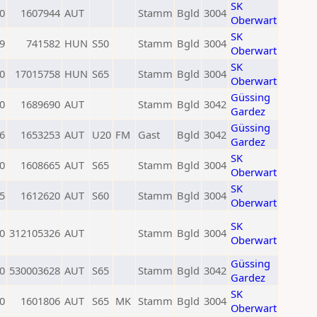
SK
0
1607944
AUT
Stamm
Bgld
3004
Oberwart
SK
9
741582
HUN
S50
Stamm
Bgld
3004
Oberwart
SK
0
17015758
HUN
S65
Stamm
Bgld
3004
Oberwart
Güssing
0
1689690
AUT
Stamm
Bgld
3042
Gardez
Güssing
6
1653253
AUT
U20
FM
Gast
Bgld
3042
Gardez
SK
0
1608665
AUT
S65
Stamm
Bgld
3004
Oberwart
SK
5
1612620
AUT
S60
Stamm
Bgld
3004
Oberwart
SK
0
312105326
AUT
Stamm
Bgld
3004
Oberwart
Güssing
0
530003628
AUT
S65
Stamm
Bgld
3042
Gardez
SK
0
1601806
AUT
S65
MK
Stamm
Bgld
3004
Oberwart