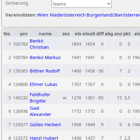
Sortierung
Vereinslisten:
Wien
Niederösterreich
Burgenland
Oberösterrei
No.
pnr
name
sex
elo
eloalt
diff
abg
anz
pkt
el
Benkö
1
100783
1854
1854
0
0
0
Christian
2
100784
Benkö Markus
1941
1941
0
0
0
196
3
139365
Bittner Rudolf
1400
1456
-56
7
2
4
124806
Ellmer Lukas
1767
1767
0
0
0
199
Feldhofer
5
140232
w
1276
1361
-85
15
3,5
Brigitte
Gaal
6
126936
1772
1772
0
0
0
195
Alexander
7
129377
Gölles Herbert
1958
1949
9
9
6
194
8
123572
Hanzl Hubert
1430
1437
-7
7
2,5