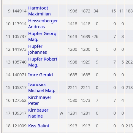
Harmtodt
9
144914
1906
1872
34
15
11
188
Maximilian
Heissenberger
10
117914
1418
1418
0
0
0
Andreas
Hupfer Georg
11
105737
1613
1639
-26
7
3
Mag.
Hupfer
12
141973
1200
1200
0
0
0
Johannes
Hupfer Robert
13
105740
1938
1929
9
7
5
202
Mag.
14
140071
Imre Gerald
1685
1685
0
0
0
Ivancsics
15
105817
2211
2211
0
0
0
218
Michael Mag.
Kirchmayer
16
127562
1580
1573
7
7
4
Peter
Kirnbauer
17
139317
w
1281
1281
0
0
0
Nadine
18
121009
Kiss Balint
1913
1913
0
0
0
213