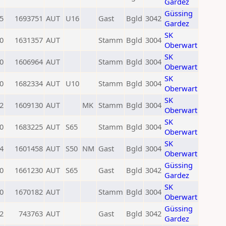
Gardez
Güssing
5
1693751
AUT
U16
Gast
Bgld
3042
Gardez
SK
0
1631357
AUT
Stamm
Bgld
3004
Oberwart
SK
0
1606964
AUT
Stamm
Bgld
3004
Oberwart
SK
0
1682334
AUT
U10
Stamm
Bgld
3004
Oberwart
SK
2
1609130
AUT
MK
Stamm
Bgld
3004
Oberwart
SK
0
1683225
AUT
S65
Stamm
Bgld
3004
Oberwart
SK
4
1601458
AUT
S50
NM
Gast
Bgld
3004
Oberwart
Güssing
0
1661230
AUT
S65
Gast
Bgld
3042
Gardez
SK
0
1670182
AUT
Stamm
Bgld
3004
Oberwart
Güssing
2
743763
AUT
Gast
Bgld
3042
Gardez