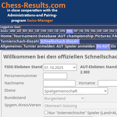
Logged on: Gast
Arabic
ARM
AZE
BIH
BUL
CAT
CHN
CRO
CZE
DEN
ENG
ESP
FAI
FIN
FRA
GER
GRE
INA
I
Home
Tournament-Database
AUT championship
Pictures
F
Turnierschach-Elozahl
Schnellschach-Elozahl
Allgemeines
Turnier anmelden: AUT
Spieler anmelden
Elo AUT
Elo
Willkommen bei den offiziellen Schnellscha
FIDE-Elolisten Stand
AUT-Elolisten Stand
2.303
Personennummer
Nachname
Vorname
Ebene
Bundesland
Spgem./Kreis/Verein
Nur "österreichische" Spieler (Land=A