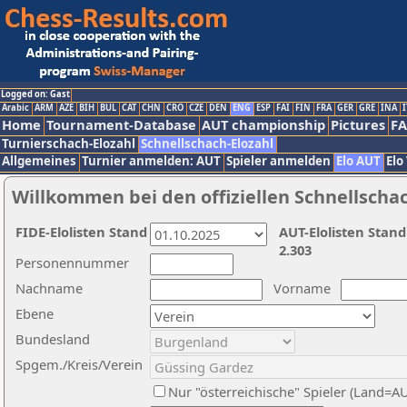
Logged on: Gast
Arabic
ARM
AZE
BIH
BUL
CAT
CHN
CRO
CZE
DEN
ENG
ESP
FAI
FIN
FRA
GER
GRE
INA
I
Home
Tournament-Database
AUT championship
Pictures
F
Turnierschach-Elozahl
Schnellschach-Elozahl
Allgemeines
Turnier anmelden: AUT
Spieler anmelden
Elo AUT
Elo
Willkommen bei den offiziellen Schnellscha
FIDE-Elolisten Stand
AUT-Elolisten Stand
2.303
Personennummer
Nachname
Vorname
Ebene
Bundesland
Spgem./Kreis/Verein
Nur "österreichische" Spieler (Land=A