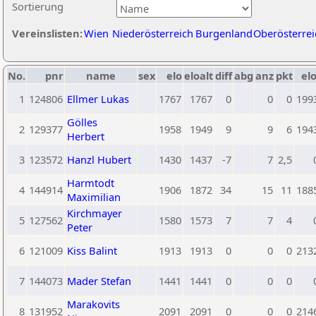
Sortierung
Vereinslisten:
Wien
Niederösterreich
Burgenland
Oberösterrei
No.
pnr
name
sex
elo
eloalt
diff
abg
anz
pkt
elo
1
124806
Ellmer Lukas
1767
1767
0
0
0
199
Gölles
2
129377
1958
1949
9
9
6
194
Herbert
3
123572
Hanzl Hubert
1430
1437
-7
7
2,5
Harmtodt
4
144914
1906
1872
34
15
11
188
Maximilian
Kirchmayer
5
127562
1580
1573
7
7
4
Peter
6
121009
Kiss Balint
1913
1913
0
0
0
213
7
144073
Mader Stefan
1441
1441
0
0
0
Marakovits
8
131952
2091
2091
0
0
0
214