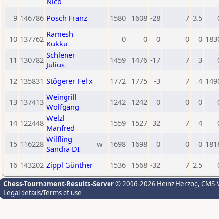
Nico
9
146786
Posch Franz
1580
1608
-28
7
3,5
Ramesh
10
137762
0
0
0
0
0
183
Kukku
Schlener
11
130782
1459
1476
-17
7
3
Julius
12
135831
Stögerer Felix
1772
1775
-3
7
4
149
Weingrill
13
137413
1242
1242
0
0
0
Wolfgang
Welzl
14
122448
1559
1527
32
7
4
Manfred
Wilfling
15
116228
w
1698
1698
0
0
0
181
Sandra DI
16
143202
Zippl Günther
1536
1568
-32
7
2,5
Chess-Tournament-Results-Server
© 2006-2026 Heinz Herzog
, CMS-
Legal details/Terms of use