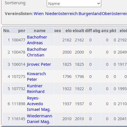
Sortierung
Vereinslisten:
Wien
Niederösterreich
Burgenland
Oberösterrei
No.
pnr
name
sex
elo
eloalt
diff
abg
anz
pkt
eloi
Bachofner
1
100477
2162
2162
0
0
0
2192
Andreas
Bachofner
2
100478
2000
2000
0
0
0
2049
Christian
3
106014
Jirovec Peter
1825
1825
0
0
0
1917
Kowarsch
4
107275
1796
1796
0
0
0
0
Peter
Kuntner
5
107732
1922
1922
0
0
0
1995
Reinhard
Reyes-
6
111898
Acevedo
1937
1937
0
0
0
2110
Ismael Mag.
Wiedermann
7
116145
2010
2010
0
0
0
2041
Daniel Mag.