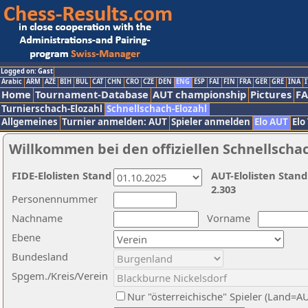
Logged on: Gast
Arabic
ARM
AZE
BIH
BUL
CAT
CHN
CRO
CZE
DEN
ENG
ESP
FAI
FIN
FRA
GER
GRE
INA
I
Home
Tournament-Database
AUT championship
Pictures
F
Turnierschach-Elozahl
Schnellschach-Elozahl
Allgemeines
Turnier anmelden: AUT
Spieler anmelden
Elo AUT
Elo
Willkommen bei den offiziellen Schnellscha
FIDE-Elolisten Stand
AUT-Elolisten Stand
2.303
Personennummer
Nachname
Vorname
Ebene
Bundesland
Spgem./Kreis/Verein
Nur "österreichische" Spieler (Land=A