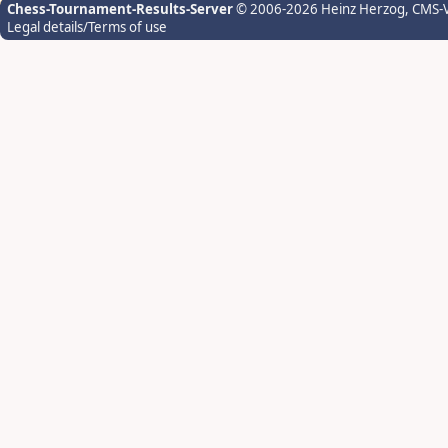
Chess-Tournament-Results-Server
© 2006-2026 Heinz Herzog
, CMS-
Legal details/Terms of use