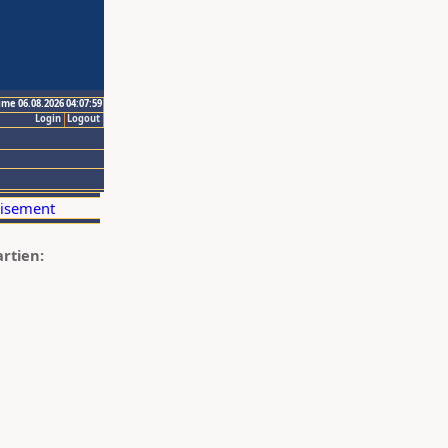
ime 06.08.2026 04:07:59
Login
Logout
artien: