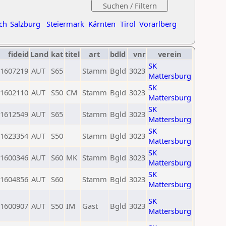
ch
Salzburg
Steiermark
Kärnten
Tirol
Vorarlberg
fideid
Land
kat
titel
art
bdld
vnr
verein
SK
1607219
AUT
S65
Stamm
Bgld
3023
Mattersburg
SK
1602110
AUT
S50
CM
Stamm
Bgld
3023
Mattersburg
SK
1612549
AUT
S65
Stamm
Bgld
3023
Mattersburg
SK
1623354
AUT
S50
Stamm
Bgld
3023
Mattersburg
SK
1600346
AUT
S60
MK
Stamm
Bgld
3023
Mattersburg
SK
1604856
AUT
S60
Stamm
Bgld
3023
Mattersburg
SK
1600907
AUT
S50
IM
Gast
Bgld
3023
Mattersburg