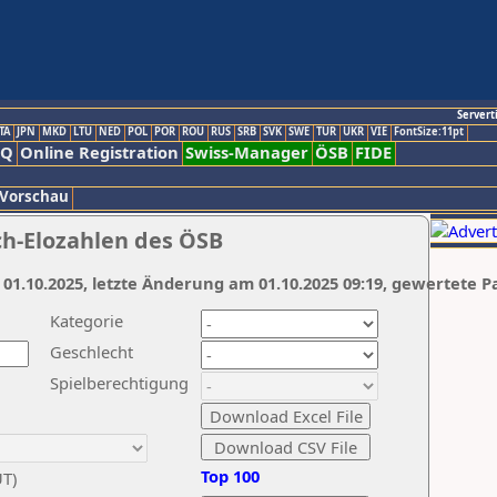
Servert
TA
JPN
MKD
LTU
NED
POL
POR
ROU
RUS
SRB
SVK
SWE
TUR
UKR
VIE
FontSize:11pt
AQ
Online Registration
Swiss-Manager
ÖSB
FIDE
 Vorschau
ch-Elozahlen des ÖSB
 01.10.2025, letzte Änderung am 01.10.2025 09:19, gewertete P
Kategorie
Geschlecht
Spielberechtigung
Top 100
UT)