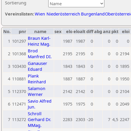
Sortierung
Vereinslisten:
Wien
Niederösterreich
Burgenland
Oberösterrei
No.
pnr
name
sex
elo
eloalt
diff
abg
anz
pkt
eloi
Braun Karl-
1
101297
1987
1987
0
0
0
0
Heinz Mag.
Brod
2
101368
2195
2195
0
0
0
2194
Manfred DI.
Ganauser
3
103430
1843
1843
0
0
0
1895
Eduard
Plank
4
110881
1887
1887
0
0
0
1950
Reinhard
Salamon
5
112370
2142
2142
0
0
0
2104
Werner
Savio Alfred
6
112471
1975
1975
0
0
0
2049
Jun.
Schroll
7
113272
Gerhard Dr.
2283
2303
-20
7
4,5
2247
MMag.