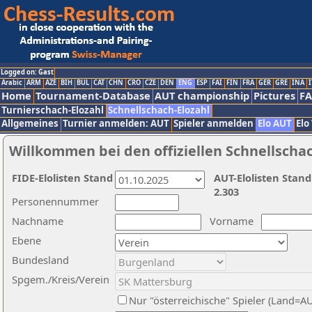
Logged on: Gast
Arabic
ARM
AZE
BIH
BUL
CAT
CHN
CRO
CZE
DEN
ENG
ESP
FAI
FIN
FRA
GER
GRE
INA
I
Home
Tournament-Database
AUT championship
Pictures
F
Turnierschach-Elozahl
Schnellschach-Elozahl
Allgemeines
Turnier anmelden: AUT
Spieler anmelden
Elo AUT
Elo
Willkommen bei den offiziellen Schnellscha
FIDE-Elolisten Stand
AUT-Elolisten Stand
2.303
Personennummer
Nachname
Vorname
Ebene
Bundesland
Spgem./Kreis/Verein
Nur "österreichische" Spieler (Land=A