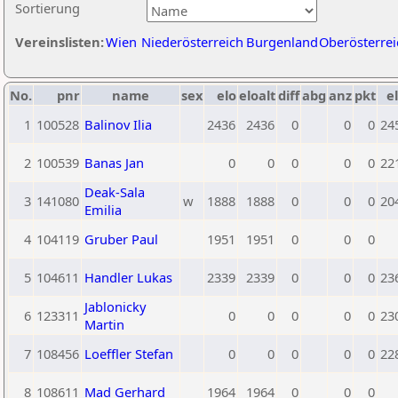
Sortierung
Vereinslisten:
Wien
Niederösterreich
Burgenland
Oberösterrei
No.
pnr
name
sex
elo
eloalt
diff
abg
anz
pkt
el
1
100528
Balinov Ilia
2436
2436
0
0
0
24
2
100539
Banas Jan
0
0
0
0
0
22
Deak-Sala
3
141080
w
1888
1888
0
0
0
20
Emilia
4
104119
Gruber Paul
1951
1951
0
0
0
5
104611
Handler Lukas
2339
2339
0
0
0
23
Jablonicky
6
123311
0
0
0
0
0
23
Martin
7
108456
Loeffler Stefan
0
0
0
0
0
22
8
108611
Mad Gerhard
1964
1964
0
0
0