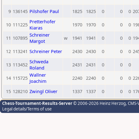
9
136145
Pilshofer Paul
1825
1825
0
0
0
20
Pretterhofer
10
111225
1970
1970
0
0
0
19
Kiaras
Schreiner
11
107895
w
1941
1941
0
0
0
19
Margot
12
113241
Schreiner Peter
2430
2430
0
0
0
24
Schweda
13
113452
2431
2431
0
0
0
Roland
Wallner
14
115725
2240
2240
0
0
0
22
Joachim
15
128210
Zwingl Oliver
1337
1337
0
0
0
17
Chess-Tournament-Results-Server
© 2006-2026 Heinz Herzog
, CMS-
Legal details/Terms of use