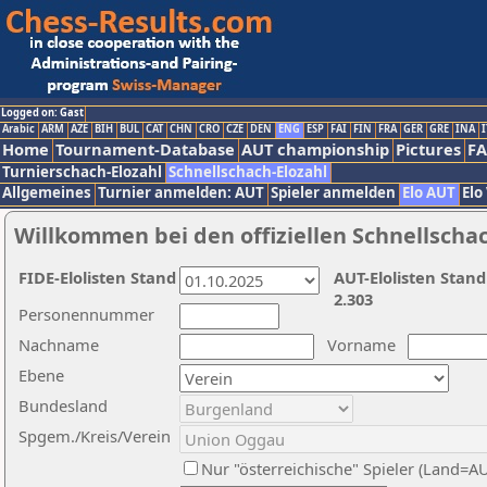
Logged on: Gast
Arabic
ARM
AZE
BIH
BUL
CAT
CHN
CRO
CZE
DEN
ENG
ESP
FAI
FIN
FRA
GER
GRE
INA
I
Home
Tournament-Database
AUT championship
Pictures
F
Turnierschach-Elozahl
Schnellschach-Elozahl
Allgemeines
Turnier anmelden: AUT
Spieler anmelden
Elo AUT
Elo
Willkommen bei den offiziellen Schnellscha
FIDE-Elolisten Stand
AUT-Elolisten Stand
2.303
Personennummer
Nachname
Vorname
Ebene
Bundesland
Spgem./Kreis/Verein
Nur "österreichische" Spieler (Land=A