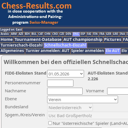
Logged on: Gast
Arabic
ARM
AZE
BIH
BUL
CAT
CHN
CRO
CZE
DEN
ENG
ESP
FAI
FIN
FRA
GER
GRE
INA
I
Home
Tournament-Database
AUT championship
Pictures
F
Turnierschach-Elozahl
Schnellschach-Elozahl
Allgemeines
Turnier anmelden: AUT
Spieler anmelden
Elo AUT
Elo
Willkommen bei den offiziellen Schnellscha
FIDE-Elolisten Stand
AUT-Elolisten Stand
2.226
Personennummer
Nachname
Vorname
Ebene
Bundesland
Spgem./Kreis/Verein
Nur "österreichische" Spieler (Land=A