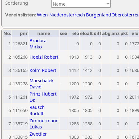
Sortierung
Vereinslisten:
Wien
Niederösterreich
Burgenland
Oberösterrei
No.
pnr
name
sex
elo
eloalt
diff
abg
anz
pkt
elo
Bradara
1
126821
0
0
0
0
0
177
Mirko
2
105268
Hoelzl Robert
1913
1913
0
0
0
198
3
136165
Kolm Robert
1412
1412
0
0
0
168
Marschalek
4
139278
-
1200
1200
0
0
0
David
Prinz Hubert
5
111261
1972
1972
0
0
0
201
Dr.
Rausch
6
111650
1805
1805
0
0
0
189
Rudolf
Zimmermann
7
135719
1288
1288
0
0
0
Lukas
Zwettler
8
133815
1303
1303
0
0
0
161