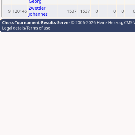
Georg
Zwettler
9
120146
1537
1537
0
0
0
Johannes
Chess-Tournament-Results-Server
© 2006-2026 Heinz Herzog
, CMS-
Legal details/Terms of use