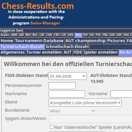
Logged on: Gast
Arabic
ARM
AZE
BIH
BUL
CAT
CHN
CRO
CZE
DEN
ENG
ESP
FAI
FIN
FRA
GER
GRE
INA
I
Home
Tournament-Database
AUT championship
Pictures
F
Turnierschach-Elozahl
Schnellschach-Elozahl
Allgemeines
Turnier anmelden: AUT
FIDE
Spieler anmelden
Elo AU
Willkommen bei den offiziellen Turnierscha
FIDE-Elolisten Stand
AUT-Elolisten Stand
13.945
Personennummer
Nachname
Vorname
Ebene
Bundesland
Spgem./Kreis/Verein
Nur "österreichische" Spieler (Land=A