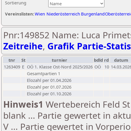
Sortierung
Vereinslisten:
Wien
Niederösterreich
Burgenland
Oberösterrei
Pnr:149852 Name: Luca Primets
Zeitreihe
,
Grafik Partie-Statis
tnr
St
turnier
bdld
rd
datum
1263409
E
OÖ 1. Klasse Ost-Nord 2025/2026
OÖ
10
14.03.202
Gesamtpartien 1
Elozahl per 01.04.2026
Elozahl per 01.07.2026
Elozahl per 01.10.2026
Hinweis1
Wertebereich Feld St 
blank ... Partie gewertet in akt
V ... Partie gewertet in Vorperi